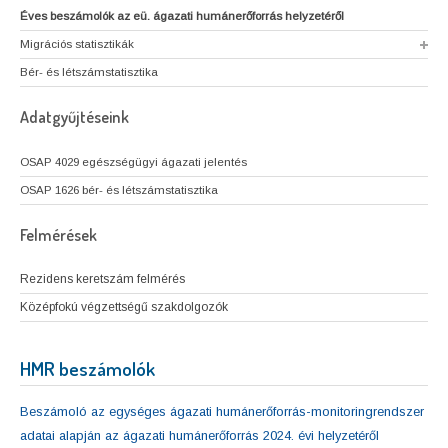
Éves beszámolók az eü. ágazati humánerőforrás helyzetéről
Migrációs statisztikák
Bér- és létszámstatisztika
Adatgyűjtéseink
OSAP 4029 egészségügyi ágazati jelentés
OSAP 1626 bér- és létszámstatisztika
Felmérések
Rezidens keretszám felmérés
Középfokú végzettségű szakdolgozók
HMR beszámolók
Beszámoló az egységes ágazati humánerőforrás-monitoringrendszer
adatai alapján az ágazati humánerőforrás 2024. évi helyzetéről