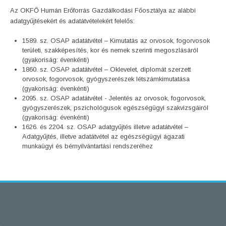
Az OKFŐ Humán Erőforrás Gazdálkodási Főosztálya az alábbi
adatgyűjtésekért és adatátvételekért felelős:
1589. sz. OSAP adatátvétel – Kimutatás az orvosok, fogorvosok
területi, szakképesítés, kor és nemek szerinti megoszlásáról
(gyakoriság: évenkénti)
1860. sz. OSAP adatátvétel – Oklevelet, diplomát szerzett
orvosok, fogorvosok, gyógyszerészek létszámkimutatása
(gyakoriság: évenkénti)
2095. sz. OSAP adatátvétel - Jelentés az orvosok, fogorvosok,
gyógyszerészek, pszichológusok egészségügyi szakvizsgáiról
(gyakoriság: évenkénti)
1626. és 2204. sz. OSAP adatgyűjtés illetve adatátvétel –
Adatgyűjtés, illetve adatátvétel az egészségügyi ágazati
munkaügyi és bérnyilvántartási rendszeréhez