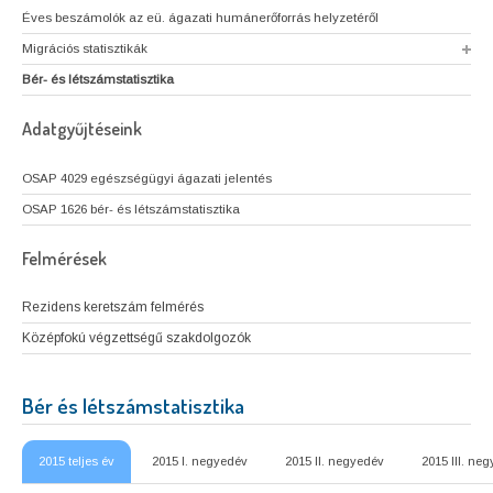
Éves beszámolók az eü. ágazati humánerőforrás helyzetéről
Migrációs statisztikák
Bér- és létszámstatisztika
Adatgyűjtéseink
OSAP 4029 egészségügyi ágazati jelentés
OSAP 1626 bér- és létszámstatisztika
Felmérések
Rezidens keretszám felmérés
Középfokú végzettségű szakdolgozók
Bér és létszámstatisztika
2015 teljes év
2015 I. negyedév
2015 II. negyedév
2015 III. ne