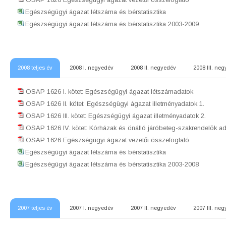
Egészségügyi ágazat létszáma és bérstatisztika
Egészségügyi ágazat létszáma és bérstatisztika 2003-2009
2008 teljes év
2008 I. negyedév
2008 II. negyedév
2008 III. ne
OSAP 1626 I. kötet: Egészségügyi ágazat létszámadatok
OSAP 1626 II. kötet: Egészségügyi ágazat illetményadatok 1.
OSAP 1626 III. kötet: Egészségügyi ágazat illetményadatok 2.
OSAP 1626 IV. kötet: Kórházak és önálló járóbeteg-szakrendelõk ad
OSAP 1626 Egészségügyi ágazat vezetői összefoglaló
Egészségügyi ágazat létszáma és bérstatisztika
Egészségügyi ágazat létszáma és bérstatisztika 2003-2008
2007 teljes év
2007 I. negyedév
2007 II. negyedév
2007 III. ne