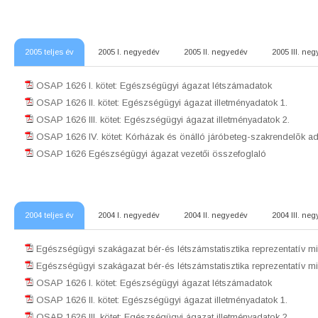
2005 teljes év
2005 I. negyedév
2005 II. negyedév
2005 III. ne
OSAP 1626 I. kötet: Egészségügyi ágazat létszámadatok
OSAP 1626 II. kötet: Egészségügyi ágazat illetményadatok 1.
OSAP 1626 III. kötet: Egészségügyi ágazat illetményadatok 2.
OSAP 1626 IV. kötet: Kórházak és önálló járóbeteg-szakrendelõk ad
OSAP 1626 Egészségügyi ágazat vezetői összefoglaló
2004 teljes év
2004 I. negyedév
2004 II. negyedév
2004 III. ne
Egészségügyi szakágazat bér-és létszámstatisztika reprezentatív min
Egészségügyi szakágazat bér-és létszámstatisztika reprezentatív mi
OSAP 1626 I. kötet: Egészségügyi ágazat létszámadatok
OSAP 1626 II. kötet: Egészségügyi ágazat illetményadatok 1.
OSAP 1626 III. kötet: Egészségügyi ágazat illetményadatok 2.