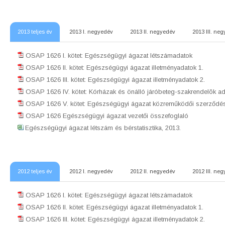
2013 teljes év
2013 I. negyedév
2013 II. negyedév
2013 III. ne
OSAP 1626 I. kötet: Egészségügyi ágazat létszámadatok
OSAP 1626 II. kötet: Egészségügyi ágazat illetményadatok 1.
OSAP 1626 III. kötet: Egészségügyi ágazat illetményadatok 2.
OSAP 1626 IV. kötet: Kórházak és önálló járóbeteg-szakrendelõk ad
OSAP 1626 V. kötet: Egészségügyi ágazat közreműködői szerződés
OSAP 1626 Egészségügyi ágazat vezetői összefoglaló
Egészségügyi ágazat létszám és bérstatisztika, 2013.
2012 teljes év
2012 I. negyedév
2012 II. negyedév
2012 III. ne
OSAP 1626 I. kötet: Egészségügyi ágazat létszámadatok
OSAP 1626 II. kötet: Egészségügyi ágazat illetményadatok 1.
OSAP 1626 III. kötet: Egészségügyi ágazat illetményadatok 2.