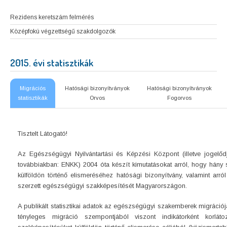
Rezidens keretszám felmérés
Középfokú végzettségű szakdolgozók
2015. évi statisztikák
Migrációs
Hatósági bizonyítványok
Hatósági bizonyítványok
statisztikák
Orvos
Fogorvos
Tisztelt Látogató!
Az Egészségügyi Nyilvántartási és Képzési Központ (illetve jogelő
továbbiakban: ENKK) 2004 óta készít kimutatásokat arról, hogy hány 
külföldön történő elismeréséhez hatósági bizonyítvány, valamint arró
szerzett egészségügyi szakképesítését Magyarországon.
A publikált statisztikai adatok az egészségügyi szakemberek migráció
tényleges migráció szempontjából viszont indikátorként korlá