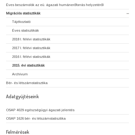
Éves beszámolók az eü. ágazati humánerőforrás helyzetéről
Migrációs statisztikák
Tájékoztató
Éves statisztikák
2018 I. félévi statisztikák
2017 I. félévi statisztikák
2016 I. félévi statisztikák
2015. évi statisztikák
Archívum
Bér- és létszámstatisztika
Adatgyűjtéseink
OSAP 4029 egészségügyi ágazati jelentés
OSAP 1626 bér- és létszámstatisztika
Felmérések