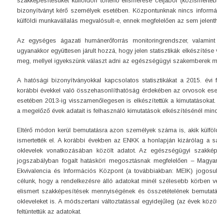
szakképesítésüket külföldön történő elismerése céljából (közismerte
bizonyítványt kérő személyek esetében. Központunknak nincs informá
külföldi munkavállalás megvalósult-e, ennek megfelelően az sem jelenth
Az egységes ágazati humánerőforrás monitoringrendszer, valami
ugyanakkor együttesen járult hozzá, hogy jelen statisztikák elkészítése 
meg, mellyel igyekszünk választ adni az egészségügyi szakemberek mi
A hatósági bizonyítványokkal kapcsolatos statisztikákat a 2015. évi
korábbi évekkel való összehasonlíthatóság érdekében az orvosok es
esetében 2013-ig visszamenőlegesen is elkészítettük a kimutatásokat
a megelőző évek adatait is felhasználó kimutatások elkészítésénél mind
Eltérő módon kerül bemutatásra azon személyek száma is, akik külf
ismertették el. A korábbi években az ENKK a honlapján kizárólag a sa
oklevelek vonatkozásában közölt adatot. Az egészségügyi szakképes
jogszabályban fogalt hatásköri megosztásnak megfelelően – Magya
Ekvivalencia és Információs Központ (a továbbiakban: MEIK) jogosu
célunk, hogy a rendelkezésre álló adatokat minél szélesebb körben v
elismert szakképesítések mennyiségének és összetételének bemutat
okleveleket is. A módszertani változtatással egyidejűleg (az évek kö
feltüntettük az adatokat.