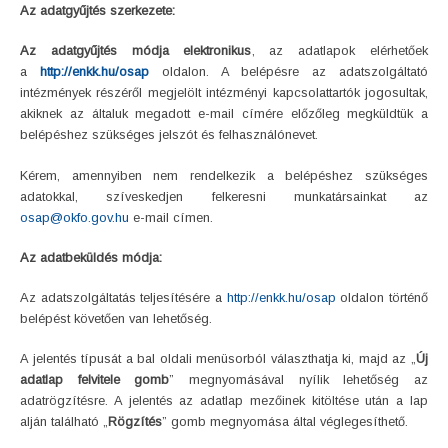
Az adatgyűjtés szerkezete:
Az adatgyűjtés módja elektronikus
, az adatlapok elérhetőek
a
http://enkk.hu/osap
oldalon. A belépésre az adatszolgáltató
intézmények részéről megjelölt intézményi kapcsolattartók jogosultak,
akiknek az általuk megadott e-mail címére előzőleg megküldtük a
belépéshez szükséges jelszót és felhasználónevet.
Kérem, amennyiben nem rendelkezik a belépéshez szükséges
adatokkal, szíveskedjen felkeresni munkatársainkat az
osap@okfo.gov.hu
e-mail címen.
Az adatbeküldés módja:
Az adatszolgáltatás teljesítésére a
http://enkk.hu/osap
oldalon történő
belépést követően van lehetőség.
A jelentés típusát a bal oldali menüsorból választhatja ki, majd az „
Új
adatlap felvitele gomb
” megnyomásával nyílik lehetőség az
adatrögzítésre. A jelentés az adatlap mezőinek kitöltése után a lap
alján található „
Rögzítés
” gomb megnyomása által véglegesíthető.