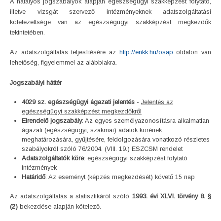
A hatályos jogszabályok alapján egészségügyi szakképzést folytató,
illetve vizsgát szervező intézményeknek adatszolgáltatási
kötelezettsége van az egészségügyi szakképzést megkezdők
tekintetében.
Az adatszolgáltatás teljesítésére az
http://enkk.hu/osap
oldalon van
lehetőség, figyelemmel az alábbiakra.
Jogszabályi háttér
4029 sz. egészségügyi ágazati jelentés
-
Jelentés az
egészségügyi szakképzést megkezdőkről
Elrendelő jogszabály
: Az egyes személyazonosításra alkalmatlan
ágazati (egészségügyi, szakmai) adatok körének
meghatározására, gyűjtésére, feldolgozására vonatkozó részletes
szabályokról szóló 76/2004. (VIII. 19.) ESZCSM rendelet
Adatszolgáltatók köre
: egészségügyi szakképzést folytató
intézmények
Határidő
: Az eseményt (képzés megkezdését) követő 15 nap
Az adatszolgáltatás a statisztikáról szóló
1993. évi XLVI. törvény 8. §
(2)
bekezdése alapján kötelező.