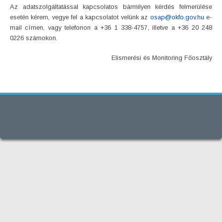
Az adatszolgáltatással kapcsolatos bármilyen kérdés felmerülése
esetén kérem, vegye fel a kapcsolatot velünk az
osap@okfo.gov.hu
e-
mail címen, vagy telefonon a +36 1 338-4757, illetve a +36 20 248
0226 számokon.
Elismerési és Monitoring Főosztály