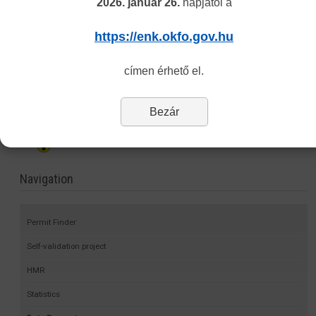
2026. január 26.
napjától a
Personally:
https://enk.okfo.gov.hu
Every Tuesday 8.30-12:00 and 13:00-15.30
Address: 1085 Budapest, Horánszky street 24. ground floor 010
címen érhető el.
Bezár
Vakbarát változat
Navigation
Permit Finder
Self-validation project
HMR
Statistics