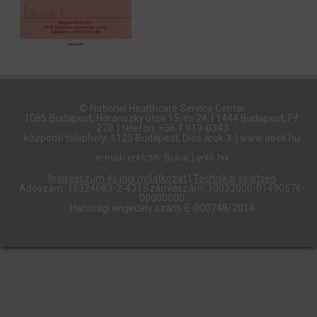
© National Healthcare Service Center
1085 Budapest, Horánszky utca 15. és 24. | 1444 Budapest, Pf.
270. | telefon: +36 1 919-0343
központi telephely: 1125 Budapest, Diós árok 3. | www.aeek.hu
Impresszum és jogi nyilatkozat
|
Technikai segítség
Adószám: 15324683-2-43 | Számlaszám: 10032000-01490576-
00000000
Hatósági engedély szám: E-000748/2014