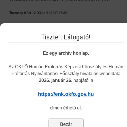
Tuesday 8.30-12.00 and 13.00-15.30.
The address of the customers service remains the same
: 1085
Budapest, Horánszky utca 24. (ground floor, room Tölgy)
Tisztelt Látogató!
Thank you for your understading.
Ez egy archív honlap.
Department of Recognition
Az OKFŐ Humán Erőforrás Képzési Főosztály és Humán
Erőforrás Nyilvántartási Főosztály hivatalos weboldala
2026. január 26.
napjától a
Vakbarát változat
https://enk.okfo.gov.hu
Navigation
címen érhető el.
Bezár
Permit Finder