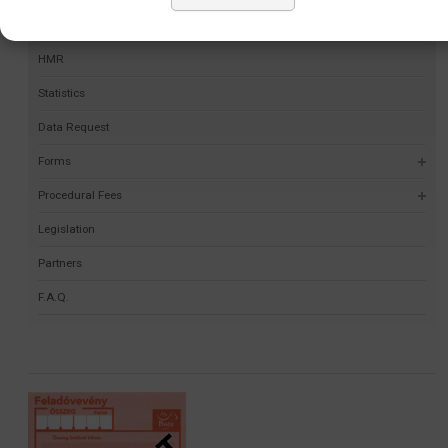
Self-validation project
HMR
Statistics
Data Request
Forms
Procedural Fees
Legislation
Partners
F.A.Q.