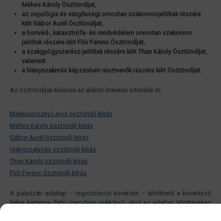
Méhes Károly Ösztöndíjat,
az oxyológia és sürgősségi orvostan szakorvosjelöltek részére
kiírt Gábor Aurél Ösztöndíjat,
a honvéd-, katasztrófa- és rendvédelem orvostan szakorvos
jelöltek részére kiírt Flór Ferenc Ösztöndíjat,
a szakgyógyszerész-jelöltek részére kiírt Than Károly Ösztöndíjat,
valamint
a hiányszakmás képzésben résztvevők részére kiírt Ösztöndíjat.
Az ösztöndíjak kiírások az alábbi linkeken érhetőek el:
Markusovszky Lajos ösztöndíj kiírás
Méhes Károly ösztöndíj kiírás
Gábor Aurél ösztöndíj kiírás
Hiányszakmás ösztöndíj kiírás
Than Károly ösztöndíj kiírás
Flór Ferenc Ösztöndíj kiírás
A pályázati adatlap – regisztrációt követően – kitölthető a következő
linkre kattintva (
http://rezidens.enkk.hu/
), ahol az adatlap kitöltéséhez
segítséget nyújtó útmutató is megtalálható.