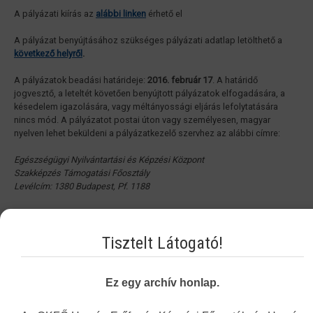
A pályázati kiírás az
alábbi linken
érhető el
A pályázat benyújtásához szükséges pályázati adatlap letölthető a
következő helyről
.
A pályázatok beadási határideje:
2016. február 17
. A határidő
jogvesztő, a leteltét követően benyújtott pályázatok elfogadására, a
késedelem igazolására, vagy méltányossági eljárás lefolytatására
nincs mód. A pályázatot postai úton vagy személyesen, magyar
nyelven lehet beküldeni a pályázatkezelő szervhez az alábbi címre:
Egészségügyi Nyilvántartási és Képzési Központ
Szakképzés Támogatási Főosztály
Levélcím: 1380 Budapest, Pf. 1188
A postai úton is megküldendő pályázati adatlapok esetében a
benyújtás határideje szempontjából a postára adás napja számít.
Tisztelt Látogató!
Személyesen benyújtható hétfőtől csütörtökig 8.00-16.30-ig, pénteken
8.00-14.00-ig az ENKK Szakképzés Támogatási Főosztályán, 1051
Budapest, Zrínyi u. 3., II. emelet 201-es iroda.
Ez egy archív honlap.
Tájékoztatjuk továbbá Önöket, hogy a kiemelt szakorvosi szakmák