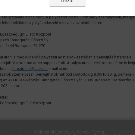
Bezár
ázatok beadási határideje: 2019. december 16. A határidő jogvesztő, a leteltét
en benyújtott pályázatok elfogadására, a késedelem igazolására, vagy méltá
s lefolytatására nincs mód. A pályázatot postai úton vagy személyesen, magya
n lehet beküldeni a pályázatkezelő szervhez az alábbi címre:
 Egészségügyi Ellátó Központ
pzés Támogatási Főosztály
ím: 1444 Budapest, Pf. 270
ai úton is megküldendő pályázati adatlapok esetében a benyújtás határideje
ntjából a postára adás napja számít. A pályázatokat elektronikus úton is kérj
ldeni a
hrrezidens@aeek.hu
email címre.
ázatok személyesen benyújthatók hétfőtől csütörtökig 8.00-16.30-ig, pénteken 
ig az ÁEEK Szakképzés Támogatási Főosztályán, 1085 Budapest, Horánszky u. 24
 202-es iroda.
ettel:
 Egészségügyi Ellátó Központ
© National Healthcare Service Center