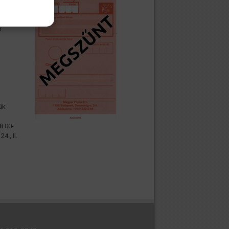
nyossági
r
ük
8.00-
., II.