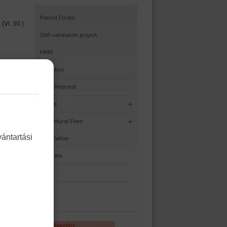
i
Permit Finder
(VI. 30.)
i
Self-validation project
HMR
lyázat
Statistics
Data Request
sztikai-
hoz
Forms
Procedural Fees
bbi
ántartási
Legislation
Partners
ábbi
F.A.Q.
 a