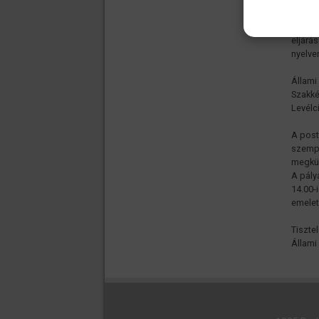
A pály
követő
eljárá
nyelve
Állami
Szakké
Levélc
A post
szempo
megkü
A pály
14.00-
emelet
Tisztel
Állami