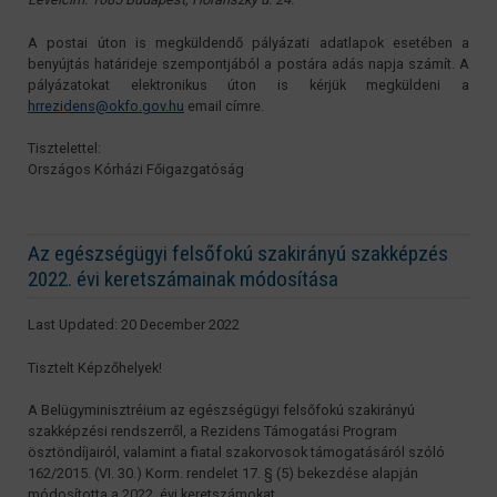
A postai úton is megküldendő pályázati adatlapok esetében a
benyújtás határideje szempontjából a postára adás napja számít. A
pályázatokat elektronikus úton is kérjük megküldeni a
hrrezidens@okfo.gov.hu
email címre.
Tisztelettel:
Országos Kórházi Főigazgatóság
Az egészségügyi felsőfokú szakirányú szakképzés
2022. évi keretszámainak módosítása
Last Updated: 20 December 2022
Tisztelt Képzőhelyek!
A Belügyminisztréium az egészségügyi felsőfokú szakirányú
szakképzési rendszerről, a Rezidens Támogatási Program
ösztöndíjairól, valamint a fiatal szakorvosok támogatásáról szóló
162/2015. (VI. 30.) Korm. rendelet 17. § (5) bekezdése alapján
módosította a 2022. évi keretszámokat.