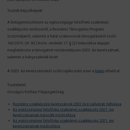
Tisztelt Képzőhelyek!
A Belügyminisztérium az egészségügyi felsőfokú szakirányú
szakképzési rendszerről, a Rezidens Támogatási Program
ösztöndíjairól, valamint a fiatal szakorvosok támogatásáról szóló
162/2015. (VI. 30.) Korm. rendelet 17. § (2) bekezdése alapján
meghatározta a támogatott rezidensképzés 2023. évi keretszámait,
valamint a hiányszakmák körét.
A 2023. évi keretszámokról szóló tájékoztató ezen a
linken
érhető el.
Tisztelettel:
Országos Kórházi Főigazgatóság
Rezidens szakképzési keretszámok 2022 őszi pályázati felhívása
Az egészségügyi felsőfokú szakirányú szakképzés 2021. évi
keretszámainak második módosítása
Az egészségügyi felsőfokú szakirányú szakképzés 2021. évi
keretszámainak módosítása