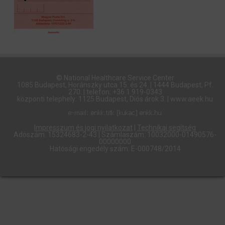
© National Healthcare Service Center
1085 Budapest, Horánszky utca 15. és 24. | 1444 Budapest, Pf.
270. | telefon: +36 1 919-0343
központi telephely: 1125 Budapest, Diós árok 3. | www.aeek.hu
Impresszum és jogi nyilatkozat
|
Technikai segítség
Adószám: 15324683-2-43 | Számlaszám: 10032000-01490576-
00000000
Hatósági engedély szám: E-000748/2014