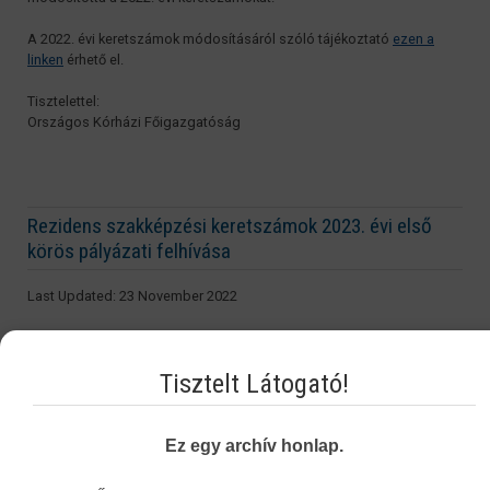
A 2022. évi keretszámok módosításáról szóló tájékoztató
ezen a
linken
érhető el.
Tisztelettel:
Országos Kórházi Főigazgatóság
Rezidens szakképzési keretszámok 2023. évi első
körös pályázati felhívása
Last Updated: 23 November 2022
Tisztelt Képzőhelyek!
Tisztelt Látogató!
Tájékoztatjuk Önöket, hogy az Országos Kórházi Főigazgatóság a
mai napon az egészségügyi felsőfokú szakirányú szakképzési
rendszerről, a Rezidens Támogatási Program ösztöndíjairól, valamint
a fiatal szakorvosok támogatásáról szóló 162/2015. (VI. 30.) Korm.
Ez egy archív honlap.
rendelet 18. § (2) bekezdése alapján pályázatot hirdet a 2023. évre
kihirdetett, egészségügyi felsőfokú szakirányú szakképzési