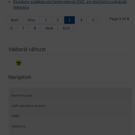
Rezidens szakképzési keretszámok 2022. évi első körös pályázati
felhívása
Page 3 of 8
Start
Prev
1
2
3
4
5
6
7
8
Next
End
Vakbarát változat
Navigation
Permit Finder
Self-validation project
HMR
Statistics