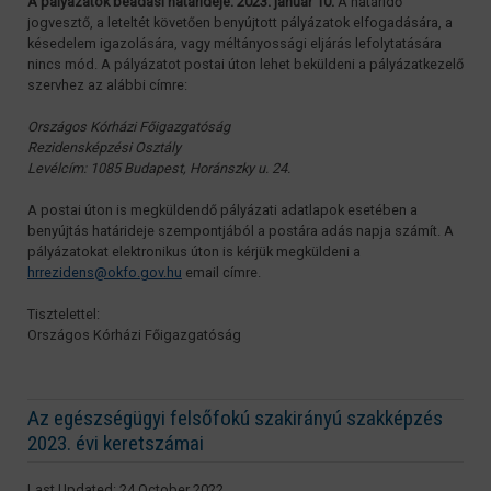
A pályázatok beadási határideje: 2023. január 10.
A határidő
jogvesztő, a leteltét követően benyújtott pályázatok elfogadására, a
késedelem igazolására, vagy méltányossági eljárás lefolytatására
nincs mód. A pályázatot postai úton lehet beküldeni a pályázatkezelő
szervhez az alábbi címre:
Országos Kórházi Főigazgatóság
Rezidensképzési Osztály
Levélcím: 1085 Budapest, Horánszky u. 24.
A postai úton is megküldendő pályázati adatlapok esetében a
benyújtás határideje szempontjából a postára adás napja számít. A
pályázatokat elektronikus úton is kérjük megküldeni a
hrrezidens@okfo.gov.hu
email címre.
Tisztelettel:
Országos Kórházi Főigazgatóság
Az egészségügyi felsőfokú szakirányú szakképzés
2023. évi keretszámai
Last Updated: 24 October 2022