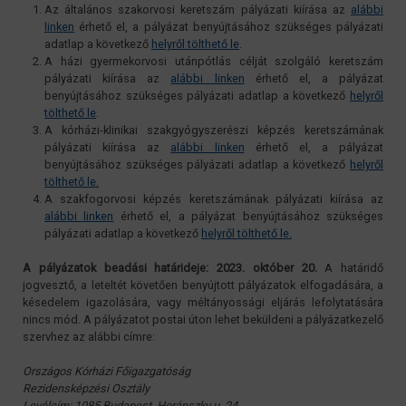
Az általános szakorvosi keretszám pályázati kiírása az
alábbi
linken
érhető el, a pályázat benyújtásához szükséges pályázati
adatlap a következő
helyről tölthető le
.
A házi gyermekorvosi utánpótlás célját szolgáló keretszám
pályázati kiírása az
alábbi linken
érhető el, a pályázat
benyújtásához szükséges pályázati adatlap a következő
helyről
tölthető le
.
A kórházi-klinikai szakgyógyszerészi képzés keretszámának
pályázati kiírása az
alábbi linken
érhető el, a pályázat
benyújtásához szükséges pályázati adatlap a következő
helyről
tölthető le.
A szakfogorvosi képzés keretszámának pályázati kiírása az
alábbi linken
érhető el, a pályázat benyújtásához szükséges
pályázati adatlap a következő
helyről tölthető le.
A pályázatok beadási határideje: 2023. október 20.
A határidő
jogvesztő, a leteltét követően benyújtott pályázatok elfogadására, a
késedelem igazolására, vagy méltányossági eljárás lefolytatására
nincs mód. A pályázatot postai úton lehet beküldeni a pályázatkezelő
szervhez az alábbi címre:
Országos Kórházi Főigazgatóság
Rezidensképzési Osztály
Levélcím: 1085 Budapest, Horánszky u. 24.