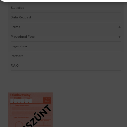
Statistics
Data Request
Forms
Procedural Fees
Legislation
Partners
F.A.Q.