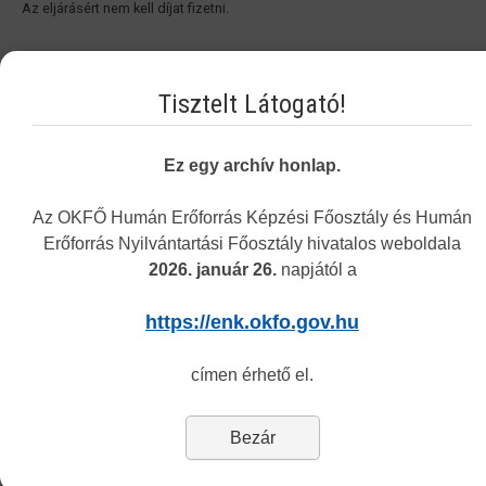
Az eljárásért nem kell díjat fizetni.
Tisztelt Látogató!
Ez egy archív honlap.
Az OKFŐ Humán Erőforrás Képzési Főosztály és Humán
Vakbarát változat
Erőforrás Nyilvántartási Főosztály hivatalos weboldala
2026. január 26.
napjától a
https://enk.okfo.gov.hu
Navigation
címen érhető el.
Permit Finder
Bezár
Self-validation project
HMR