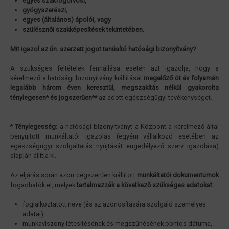
egyes szakfogorvosi,
gyógyszerészi,
egyes (általános) ápolói, vagy
szülésznői szakképesítések tekintetében.
Mit igazol az ún. szerzett jogot tanúsító hatósági bizonyítvány?
A szükséges feltételek fennállása esetén azt igazolja, hogy a
kérelmező a hatósági bizonyítvány kiállítását
megelőző öt év folyamán
legalább három éven keresztül, megszakítás nélkül gyakorolta
ténylegesen* és jogszerűen**
az adott egészségügyi tevékenységet.
*
Ténylegesség
: a hatósági bizonyítványt a Központ a kérelmező által
benyújtott munkáltatói igazolás (egyéni vállalkozó esetében az
egészségügyi szolgáltatás nyújtását engedélyező szerv igazolása)
alapján állítja ki.
Az eljárás során azon cégszerűen kiállított
munkáltatói dokumentumok
fogadhatók el, melyek
tartalmazzák a következő szükséges adatokat:
foglalkoztatott neve (és az azonosítására szolgáló személyes
adatai),
munkaviszony létesítésének és megszűnésének pontos dátuma,