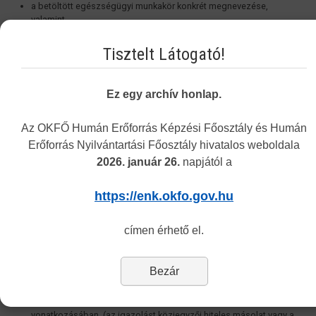
a betöltött egészségügyi munkakör konkrét megnevezése,
valamint
a ténylegességet érintő körülmények: pl. GYES, GYED, tartós
betegállományra vonatkozó információ.
Tisztelt Látogató!
**
Jogszerűség:
a kérelmező az igazolás kiállítása során figyelembe
vett három éves folyamatos és tényleges tevékenységvégzésének
Ez egy archív honlap.
teljes időtartama alatt
rendelkezzen
érvényes működési nyilvántartással
az érintett szakképesítés tekintetében.
Az OKFŐ Humán Erőforrás Képzési Főosztály és Humán
Erőforrás Nyilvántartási Főosztály hivatalos weboldala
Az eljárás megindításához az alábbi dokumentumokat szükséges
2026. január 26.
napjától a
benyújtani (
postai úton vagy személyesen ügyfélszolgálatunkon):
hiánytalanul kitöltött és saját kezűleg aláírt kérelem
https://enk.okfo.gov.hu
formanyomtatvány
érvényes útlevél vagy személyi igazolvány egyszerű másolata,
címen érhető el.
lakcímet igazoló dokumentum (pl. lakcímkártya, külföldi
lakcímbejelentő) egyszerű másolata,
egészségügyi végzettséget tanúsító bizonyítvány vagy oklevél
Bezár
egyszerű másolata,
eredeti munkáltatói igazolás
a tényleges munkavégzés
tekintetében a
munkakör megjelölésével
a vizsgált öt év
vonatkozásában, (az igazolást közjegyzői hiteles másolat vagy a