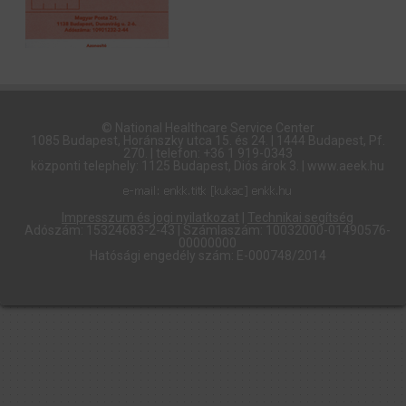
© National Healthcare Service Center
1085 Budapest, Horánszky utca 15. és 24. | 1444 Budapest, Pf.
270. | telefon: +36 1 919-0343
központi telephely: 1125 Budapest, Diós árok 3. | www.aeek.hu
Impresszum és jogi nyilatkozat
|
Technikai segítség
Adószám: 15324683-2-43 | Számlaszám: 10032000-01490576-
00000000
Hatósági engedély szám: E-000748/2014