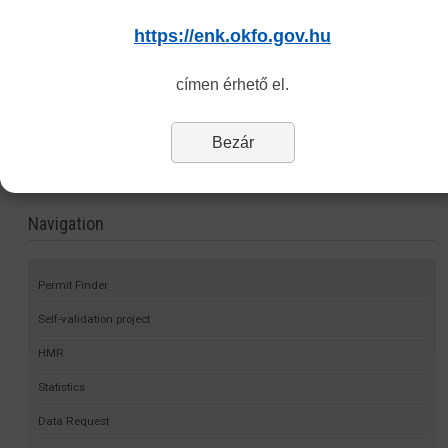
feltételeknek (üzemorvostan szakorvosa által kiállított igazolás)
https://enk.okfo.gov.hu
Igazgatási szolgáltatási díj
megfizetéséről szóló igazolás
címen érhető el.
Vakbarát változat
Bezár
Navigation
Permit Finder
Self-validation project
HMR
Statistics
Data Request