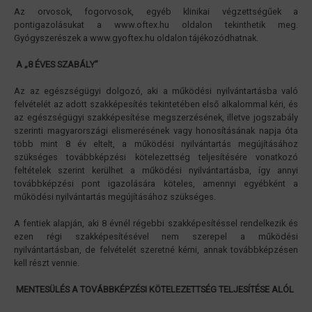
Az orvosok, fogorvosok, egyéb klinikai végzettségűek a
pontigazolásukat a www.oftex.hu oldalon tekinthetik meg.
Gyógyszerészek a www.gyoftex.hu oldalon tájékozódhatnak.
A „8 ÉVES SZABÁLY”
Az az egészségügyi dolgozó, aki a működési nyilvántartásba való
felvételét az adott szakképesítés tekintetében első alkalommal kéri, és
az egészségügyi szakképesítése megszerzésének, illetve jogszabály
szerinti magyarországi elismerésének vagy honosításának napja óta
több mint 8 év eltelt, a működési nyilvántartás megújításához
szükséges továbbképzési kötelezettség teljesítésére vonatkozó
feltételek szerint kerülhet a működési nyilvántartásba, így annyi
továbbképzési pont igazolására köteles, amennyi egyébként a
működési nyilvántartás megújításához szükséges.
A fentiek alapján, aki 8 évnél régebbi szakképesítéssel rendelkezik és
ezen régi szakképesítésével nem szerepel a működési
nyilvántartásban, de felvételét szeretné kérni, annak továbbképzésen
kell részt vennie.
MENTESÜLÉS A TOVÁBBKÉPZÉSI KÖTELEZETTSÉG TELJESÍTÉSE ALÓL