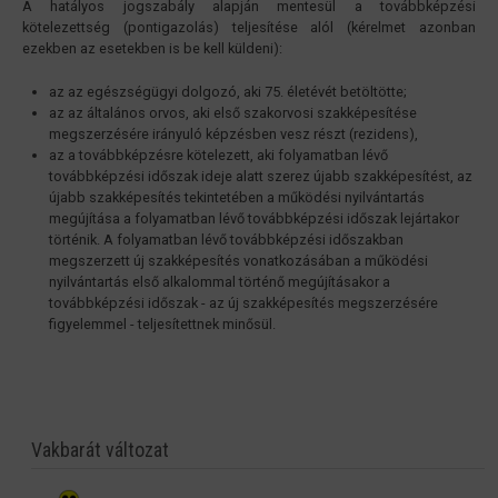
A hatályos jogszabály alapján mentesül a továbbképzési
kötelezettség (pontigazolás) teljesítése alól (kérelmet azonban
ezekben az esetekben is be kell küldeni):
az az egészségügyi dolgozó, aki 75. életévét betöltötte;
az az általános orvos, aki első szakorvosi szakképesítése
megszerzésére irányuló képzésben vesz részt (rezidens),
az a továbbképzésre kötelezett, aki folyamatban lévő
továbbképzési időszak ideje alatt szerez újabb szakképesítést, az
újabb szakképesítés tekintetében a működési nyilvántartás
megújítása a folyamatban lévő továbbképzési időszak lejártakor
történik. A folyamatban lévő továbbképzési időszakban
megszerzett új szakképesítés vonatkozásában a működési
nyilvántartás első alkalommal történő megújításakor a
továbbképzési időszak - az új szakképesítés megszerzésére
figyelemmel - teljesítettnek minősül.
Vakbarát változat