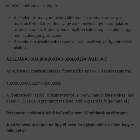
Mindkét esetben szükséges:
A kérelem formanyomtatvány kitöltése és postai úton vagy e-
mailben történő beküldése vagy a személyes ügyfélszolgálaton
történő leadása. Amennyiben e-mailben küldi meg a kérelmet, úgy
nem szükséges postáznia.
A kérelmet a nyilatkozati résznél minden esetben az Ügyfélnek kell
aláírnia.
AZ ELJÁRÁS DÍJA (IGAZGATÁSI SZOLGÁLTATÁSI DÍJAK)
Az eljárási díj banki átutalással fizethető be az OKFŐ számlaszámára:
10032000-00362241-00000000
A befizetésről szóló dokumentumot a benyújtandó kérelemhez kell
csatolni. (Csak a végrehajtott utalásról szóló igazolás fogadható el.)
Rózsaszín csekken történő befizetést nem áll módunkban elfogadni.
A közlemény rovatban az ügyfél neve és nyilvántartási száma legyen
feltüntetve!