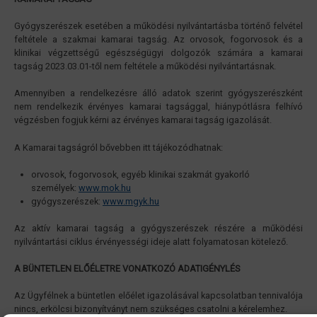
Gyógyszerészek esetében a működési nyilvántartásba történő felvétel
feltétele a szakmai kamarai tagság. Az orvosok, fogorvosok és a
klinikai végzettségű egészségügyi dolgozók számára a kamarai
tagság 2023.03.01-től nem feltétele a működési nyilvántartásnak.
Amennyiben a rendelkezésre álló adatok szerint gyógyszerészként
nem rendelkezik érvényes kamarai tagsággal, hiánypótlásra felhívó
végzésben fogjuk kérni az érvényes kamarai tagság igazolását.
A Kamarai tagságról bővebben itt tájékozódhatnak:
orvosok, fogorvosok, egyéb klinikai szakmát gyakorló
személyek:
www.mok.hu
gyógyszerészek:
www.mgyk.hu
Az aktív kamarai tagság a gyógyszerészek részére a működési
nyilvántartási ciklus érvényességi ideje alatt folyamatosan kötelező.
A BÜNTETLEN ELŐÉLETRE VONATKOZÓ ADATIGÉNYLÉS
Az Ügyfélnek a büntetlen előélet igazolásával kapcsolatban tennivalója
nincs, erkölcsi bizonyítványt nem szükséges csatolni a kérelemhez.