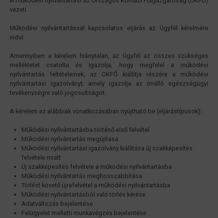
A működési nyilvántartást az Országos Kórházi Főigazgatóság (OKFŐ)
vezeti.
Működési nyilvántartással kapcsolatos eljárás az Ügyfél kérelmére
indul.
Amennyiben a kérelem hiánytalan, az Ügyfél az összes szükséges
mellékletet csatolta és igazolja, hogy megfelel a működési
nyilvántartás feltételeinek, az OKFŐ kiállítja részére a működési
nyilvántartási igazolványt, amely igazolja az önálló egészségügyi
tevékenységre való jogosultságot.
A kérelem az alábbiak vonatkozásában nyújtható be (eljárástípusok):
Működési nyilvántartásba történő első felvétel
Működési nyilvántartás megújítása
Működési nyilvántartási igazolvány kiállítása új szakképesítés
felvétele miatt
Új szakképesítés felvétele a működési nyilvántartásba
Működési nyilvántartás meghosszabbítása
Törlést követő újrafelvétel a működési nyilvántartásba
Működési nyilvántartásból való törlés kérése
Adatváltozás bejelentése
Felügyelet melletti munkavégzés bejelentése