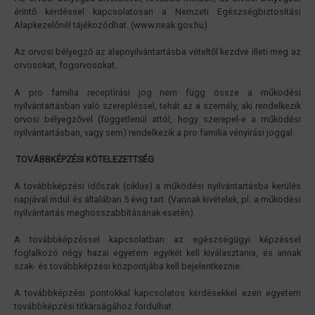
érintő kérdéssel kapcsolatosan a Nemzeti Egészségbiztosítási
Alapkezelőnél tájékozódhat. (www.neak.gov.hu)
Az orvosi bélyegző az alapnyilvántartásba vételtől kezdve illeti meg az
orvosokat, fogorvosokat.
A pro familia receptírási jog nem függ össze a működési
nyilvántartásban való szerepléssel, tehát az a személy, aki rendelkezik
orvosi bélyegzővel (függetlenül attól, hogy szerepel-e a működési
nyilvántartásban, vagy sem) rendelkezik a pro familia vényírási joggal.
TOVÁBBKÉPZÉSI KÖTELEZETTSÉG
A továbbképzési időszak (ciklus) a működési nyilvántartásba kerülés
napjával indul és általában 5 évig tart. (Vannak kivételek, pl. a működési
nyilvántartás meghosszabbításának esetén).
A továbbképzéssel kapcsolatban az egészségügyi képzéssel
foglalkozó négy hazai egyetem egyikét kell kiválasztania, és annak
szak- és továbbképzési központjába kell bejelentkeznie.
A továbbképzési pontokkal kapcsolatos kérdésekkel ezen egyetem
továbbképzési titkárságához fordulhat.