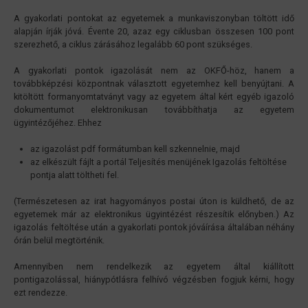
A gyakorlati pontokat az egyetemek a munkaviszonyban töltött idő
alapján írják jóvá. Évente 20, azaz egy ciklusban összesen 100 pont
szerezhető, a ciklus zárásához legalább 60 pont szükséges.
A gyakorlati pontok igazolását nem az OKFŐ-höz, hanem a
továbbképzési központnak választott egyetemhez kell benyújtani. A
kitöltött formanyomtatványt vagy az egyetem által kért egyéb igazoló
dokumentumot elektronikusan továbbíthatja az egyetem
ügyintézőjéhez. Ehhez
az igazolást pdf formátumban kell szkennelnie, majd
az elkészült fájlt a portál Teljesítés menüjének Igazolás feltöltése
pontja alatt töltheti fel.
(Természetesen az irat hagyományos postai úton is küldhető, de az
egyetemek már az elektronikus ügyintézést részesítik előnyben.) Az
igazolás feltöltése után a gyakorlati pontok jóváírása általában néhány
órán belül megtörténik.
Amennyiben nem rendelkezik az egyetem által kiállított
pontigazolással, hiánypótlásra felhívó végzésben fogjuk kérni, hogy
ezt rendezze.