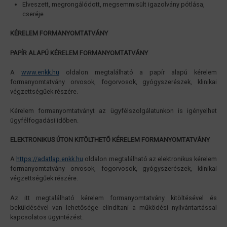
Elveszett, megrongálódott, megsemmisült igazolvány pótlása,
cseréje
KÉRELEM FORMANYOMTATVÁNY
PAPÍR ALAPÚ KÉRELEM FORMANYOMTATVÁNY
A
www.enkk.hu
oldalon megtalálható a papír alapú kérelem
formanyomtatvány orvosok, fogorvosok, gyógyszerészek, klinikai
végzettségűek részére.
Kérelem formanyomtatványt az ügyfélszolgálatunkon is igényelhet
ügyfélfogadási időben.
ELEKTRONIKUS ÚTON KITÖLTHETŐ KÉRELEM FORMANYOMTATVÁNY
A
https://adatlap.enkk.hu
oldalon megtalálható az elektronikus kérelem
formanyomtatvány orvosok, fogorvosok, gyógyszerészek, klinikai
végzettségűek részére.
Az itt megtalálható kérelem formanyomtatvány kitöltésével és
beküldésével van lehetősége elindítani a működési nyilvántartással
kapcsolatos ügyintézést.