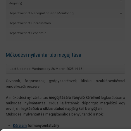
Registry)
Department of Recognition and Monitoring
Department of Coordination
Department of Economic
Működési nyilvántartás megújítása
Last Updated: Wednesday, 26 March 2025 14:18
Orvosok, fogorvosok, gyógyszerészek, klinikai szakképesítéssel
rendelkezők részére
A működési nyilvántartás
megújítására irányuló kérelmet
legkorábban a
működési nyilvántartási ciklus lejáratának időpontját megelőző egy
évvel, de
legkésőbb a ciklus utolsó napjáig kell benyújtani.
Működési nyilvántartás megújításához benyújtandó iratok:
Kérelem
formanyomtatvány