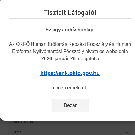
Befizetést igazoló dokumentum
(lásd bővebben:
itt
)
Magyar Gyógyszerészi Kamarai tagság
(lásd bővebben:
itt
)
Tisztelt Látogató!
Pontigazolás
Ez egy archív honlap.
Vakbarát változat
Az OKFŐ Humán Erőforrás Képzési Főosztály és Humán
Erőforrás Nyilvántartási Főosztály hivatalos weboldala
2026. január 26.
napjától a
Navigation
https://enk.okfo.gov.hu
Permit Finder
címen érhető el.
Self-validation project
HMR
Bezár
Statistics
Data Request
Forms