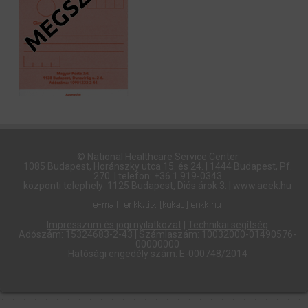
© National Healthcare Service Center
1085 Budapest, Horánszky utca 15. és 24. | 1444 Budapest, Pf.
270. | telefon: +36 1 919-0343
központi telephely: 1125 Budapest, Diós árok 3. | www.aeek.hu
Impresszum és jogi nyilatkozat
|
Technikai segítség
Adószám: 15324683-2-43 | Számlaszám: 10032000-01490576-
00000000
Hatósági engedély szám: E-000748/2014