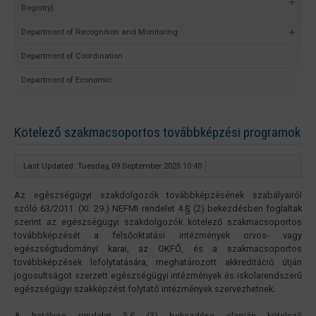
Registry)
Department of Recognition and Monitoring
Department of Coordination
Department of Economic
Kötelező szakmacsoportos továbbképzési programok
Last Updated: Tuesday, 09 September 2025 10:40
Az egészségügyi szakdolgozók továbbképzésének szabályairól
szóló 63/2011. (XI. 29.) NEFMI rendelet 4.§ (2) bekezdésben foglaltak
szerint az egészségügyi szakdolgozók kötelező szakmacsoportos
továbbképzését a felsőoktatási intézmények orvos- vagy
egészségtudományi karai, az OKFŐ, és a szakmacsoportos
továbbképzések lefolytatására, meghatározott akkreditáció útján
jogosultságot szerzett egészségügyi intézmények és iskolarendszerű
egészségügyi szakképzést folytató intézmények szervezhetnek.
A hatályos rendelet 3.§ (3) bekezdése alapján kötelező