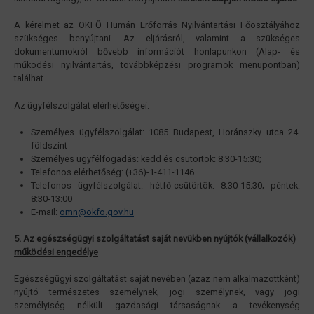
A kérelmet az OKFŐ Humán Erőforrás Nyilvántartási Főosztályához
szükséges benyújtani. Az eljárásról, valamint a szükséges
dokumentumokról bővebb információt honlapunkon (Alap- és
működési nyilvántartás, továbbképzési programok menüpontban)
találhat.
Az ügyfélszolgálat elérhetőségei:
Személyes ügyfélszolgálat: 1085 Budapest, Horánszky utca 24.
földszint
Személyes ügyfélfogadás: kedd és csütörtök: 8:30-15:30;
Telefonos elérhetőség: (+36)-1-411-1146
Telefonos ügyfélszolgálat: hétfő-csütörtök: 8:30-15:30; péntek:
8:30-13:00
E-mail:
omn@okfo.gov.hu
5. Az egészségügyi szolgáltatást saját nevükben nyújtók (vállalkozók)
működési engedélye
Egészségügyi szolgáltatást saját nevében (azaz nem alkalmazottként)
nyújtó természetes személynek, jogi személynek, vagy jogi
személyiség nélküli gazdasági társaságnak a tevékenység