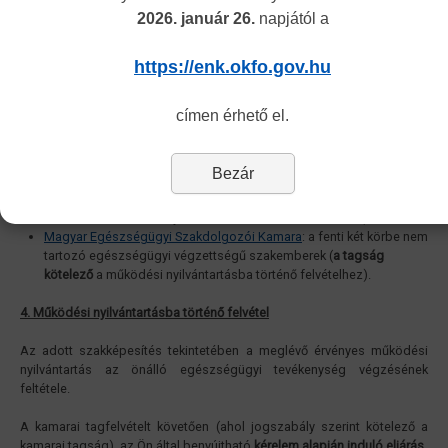
követően
Önnek kell kérelmeznie
.
2026. január 26.
napjától a
A tagfelvételi kérelem benyújtásáról és annak feltételeiről az illetékes
https://enk.okfo.gov.hu
szakmai kamarák honlapján tájékozódhatnak.
Egészségügyi szakmai kamarák:
címen érhető el.
Magyar Orvosi Kamara
: orvosok, fogorvosok, klinikai végzettségű
egészségügyi dolgozók (
a tagság nem kötelező
a működési
Bezár
nyilvántartásba történő felvételhez)
Magyar Gyógyszerészi Kamara
: gyógyszerészek (
a tagság
kötelező
a működési nyilvántartásba történő felvételhez)
Magyar Egészségügyi Szakdolgozói Kamara
: a fenti két körbe nem
tartozó egészségügyi végzettségű szakemberek (
a tagság
kötelező
a működési nyilvántartásba történő felvételhez).
4. Működési nyilvántartásba történő felvétel
Az adott szakképesítés tekintetében a meglévő érvényes működési
nyilvántartás az önálló egészségügyi tevékenység végzésének
feltétele.
A kamarai tagfelvételt követően (ahol jogszabály szerint kötelező a
kamarai tagság), az Ön által benyújtható
kérelem alapján induló eljárás
.