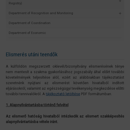
Registry)
Department of Recognition and Monitoring
Department of Coordination
Department of Economic
Elismerés utáni teendők
A külföldön megszerzett oklevél/bizonyítvány elismerésének ténye
nem mentesít a szakma gyakorlásához jogszabály által előírt további
követelmények teljesítése alól, ezért az alábbiakban tájékoztatást
szeretnénk nyújtani az elismerést követően hivatalból indított
eljárásokról, valamint az egészségügyi tevékenység megkezdése előtti
további tennivalókról. A
tájékoztató letöltése
PDF formátumban.
1. Alapnyilvántartásba történő felvétel
Az elismerő hatóság hivatalból intézkedik az elismert szakképesítés
alapnyilvántartásba vétele iránt.