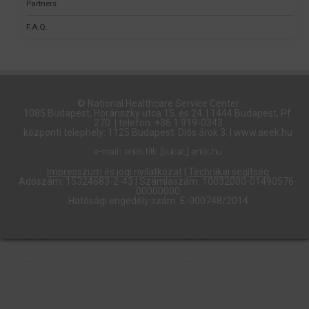
Partners
F.A.Q.
© National Healthcare Service Center
1085 Budapest, Horánszky utca 15. és 24. | 1444 Budapest, Pf.
270. | telefon: +36 1 919-0343
központi telephely: 1125 Budapest, Diós árok 3. | www.aeek.hu
Impresszum és jogi nyilatkozat
|
Technikai segítség
Adószám: 15324683-2-43 | Számlaszám: 10032000-01490576-
00000000
Hatósági engedély szám: E-000748/2014