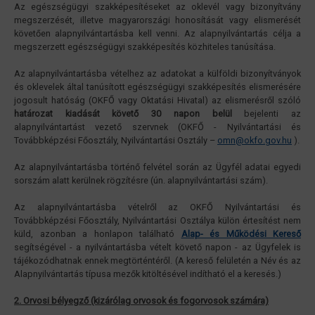
Az egészségügyi szakképesítéseket az oklevél vagy bizonyítvány
megszerzését, illetve magyarországi honosítását vagy elismerését
követően alapnyilvántartásba kell venni. Az alapnyilvántartás célja a
megszerzett egészségügyi szakképesítés közhiteles tanúsítása.
Az alapnyilvántartásba vételhez az adatokat a külföldi bizonyítványok
és oklevelek által tanúsított egészségügyi szakképesítés elismerésére
jogosult hatóság (OKFŐ vagy Oktatási Hivatal) az elismerésről szóló
határozat kiadását követő 30 napon belül
bejelenti az
alapnyilvántartást vezető szervnek (OKFŐ - Nyilvántartási és
Továbbképzési Főosztály, Nyilvántartási Osztály –
omn@okfo.gov.hu
).
Az alapnyilvántartásba történő felvétel során az Ügyfél adatai egyedi
sorszám alatt kerülnek rögzítésre (ún. alapnyilvántartási szám).
Az alapnyilvántartásba vételről az OKFŐ Nyilvántartási és
Továbbképzési Főosztály, Nyilvántartási Osztálya külön értesítést nem
küld, azonban a honlapon található
Alap- és Működési Kereső
segítségével - a nyilvántartásba vételt követő napon - az Ügyfelek is
tájékozódhatnak ennek megtörténtéről. (A kereső felületén a Név és az
Alapnyilvántartás típusa mezők kitöltésével indítható el a keresés.)
2. Orvosi bélyegző (kizárólag orvosok és fogorvosok számára)