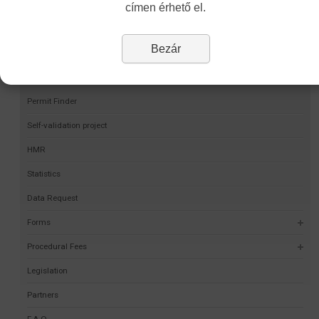
címen érhető el.
Bezár
Navigation
Permit Finder
Self-validation project
HMR
Statistics
Data Request
Forms
Procedural Fees
Legislation
Partners
F.A.Q.