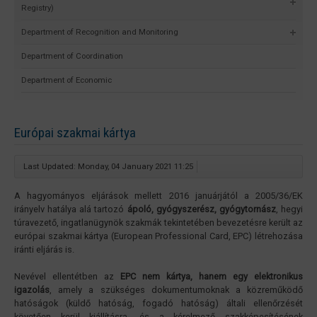
Registry)
Department of Recognition and Monitoring
Department of Coordination
Department of Economic
Európai szakmai kártya
Last Updated: Monday, 04 January 2021 11:25
A hagyományos eljárások mellett 2016 januárjától a 2005/36/EK
irányelv hatálya alá tartozó
ápoló, gyógyszerész, gyógytornász
, hegyi
túravezető, ingatlanügynök szakmák tekintetében bevezetésre került az
európai szakmai kártya (European Professional Card, EPC) létrehozása
iránti eljárás is.
Nevével ellentétben az
EPC nem kártya, hanem egy elektronikus
igazolás
, amely a szükséges dokumentumoknak a közreműködő
hatóságok (küldő hatóság, fogadó hatóság) általi ellenőrzését
követően kerül kiállításra, és a kérelmező szakképesítésének