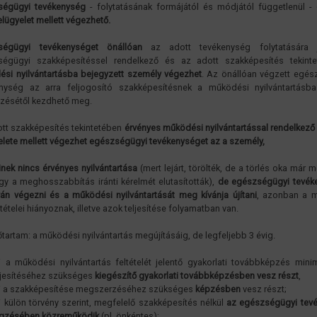
ségügyi tevékenység
- folytatásának formájától és módjától függetlenül -
elügyelet mellett végezhető.
ségügyi tevékenységet önállóan
az adott tevékenység folytatására j
ségügyi szakképesítéssel rendelkező és az adott szakképesítés tekin
si nyilvántartásba bejegyzett személy végezhet
. Az önállóan végzett egés
enység az arra feljogosító szakképesítésnek a működési nyilvántartásba
zésétől kezdhető meg.
tt szakképesítés tekintetében
érvényes működési nyilvántartással rendelkez
elete mellett végezhet egészségügyi tevékenységet az a személy,
inek nincs érvényes nyilvántartása
(mert lejárt, törölték, de a törlés oka már 
gy a meghosszabbítás iránti kérelmét elutasították),
de egészségügyi tevék
ván végezni és a működési nyilvántartását meg kívánja újítani
, azonban a m
ltételei hiányoznak, illetve azok teljesítése folyamatban van.
őtartam: a működési nyilvántartás megújításáig, de legfeljebb 3 évig.
i a működési nyilvántartás feltételét jelentő gyakorlati továbbképzés min
ljesítéséhez szükséges
kiegészítő gyakorlati továbbképzésben vesz részt
,
i a szakképesítése megszerzéséhez szükséges
képzésben
vesz részt;
i külön törvény szerint, megfelelő szakképesítés nélkül
az egészségügyi tev
gzésében közreműködik
(pl. önkéntes);