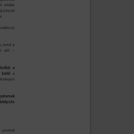
dő értéke
épzéssel
ni.
vonatkozó
k, mind a
ír elő –
később a
 belül
a
tványon
gyetemek
bbképzés
i pontok