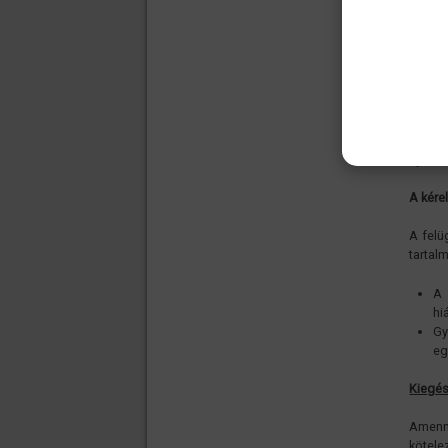
Nincs 
egész
működ
vonatk
A fel
határo
felüg
nyilvá
A kére
A felü
tartalm
A
hi
Gy
eg
Kiegés
Amenn
kötele