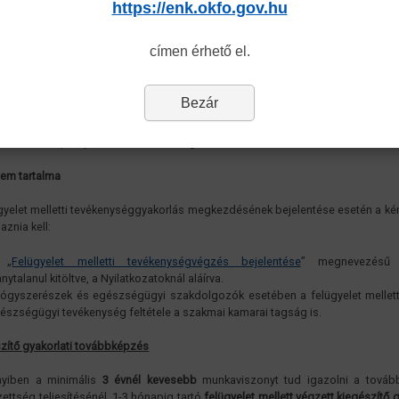
https://enk.okfo.gov.hu
helye felügyelet melletti munkavégzésnek azon szakképesítés tekintetében, a
ségügyi dolgozó érvényes működési nyilvántartással rendelkezik. Az 
ési nyilvántartással rendelkező egészségügyi dolgozó az adott szakk
címen érhető el.
ozásában önálló munkavégzésre jogosult, felügyeletre nincs szüksége.
ügyelet melletti munkavégzést a működési nyilvántartásba bejegyezzük, 
Bezár
zatot küldünk mind az egészségügyi tevékenységet felügyelet mellett végző
yeletet ellátó személy részére. A tevékenységvégzés jogszerűsége a 
ntartás szempontjából a határozattal igazolható.
lem tartalma
gyelet melletti tevékenységgyakorlás megkezdésének bejelentése esetén a k
aznia kell:
 „
Felügyelet melletti tevékenységvégzés bejelentése
” megnevezésű 
ánytalanul kitöltve, a Nyilatkozatoknál aláírva.
ógyszerészek és egészségügyi szakdolgozók esetében a felügyelet mellett
észségügyi tevékenység feltétele a szakmai kamarai tagság is.
zítő gyakorlati továbbképzés
yiben a minimális
3 évnél kevesebb
munkaviszonyt tud igazolni a továb
zettség teljesítésénél, 1-3 hónapig tartó
felügyelet mellett végzett kiegészítő g