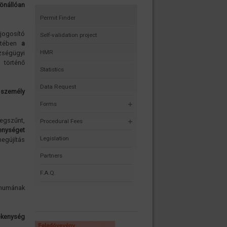
önállóan
Permit Finder
ogosító
Self-validation project
tetében
a
HMR
zségügyi
 történő
Statistics
Data Request
ő személy
Forms
megszűnt,
Procedural Fees
enységet
Legislation
egújítás
Partners
F.A.Q.
imumának
ékenység