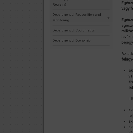
Egész
Registry)
vagy f
Department of Recognition and
Egész
Monitoring
egész
Department of Coordination
működé
tevék
Department of Economic
bejegy
Az ado
felügy
ak
va
kí
fe
Id
ak
te
ak
ak
vé