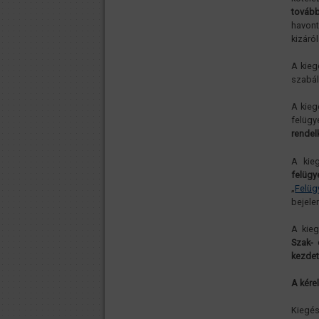
továb
havont
kizáró
A kieg
szabál
A kieg
felüg
rendel
A kie
felügy
„
Felüg
bejele
A kie
Szak- 
kezdet
A kére
Kiegés