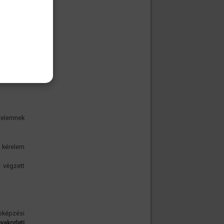
melyre az
érvényes
épesítés
és arról
, mind a
működési
érelemnek
kérelem
 végzett
bképzési
yakorlati