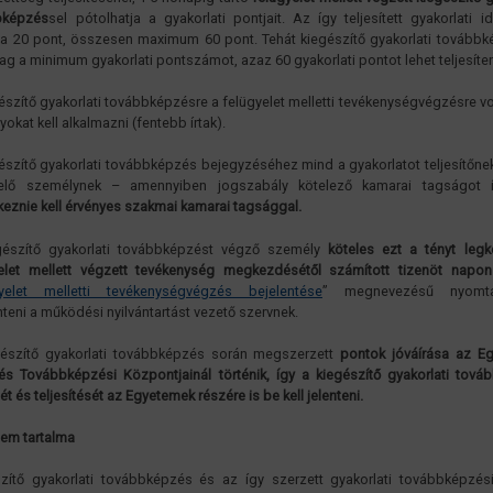
bképzés
sel pótolhatja a gyakorlati pontjait. Az így teljesített gyakorlati i
a 20 pont, összesen maximum 60 pont. Tehát kiegészítő gyakorlati továbbk
lag a minimum gyakorlati pontszámot, azaz 60 gyakorlati pontot lehet teljesíte
észítő gyakorlati továbbképzésre a felügyelet melletti tevékenységvégzésre 
yokat kell alkalmazni (fentebb írtak).
észítő gyakorlati továbbképzés bejegyzéséhez mind a gyakorlatot teljesítőne
yelő személynek – amennyiben jogszabály kötelező kamarai tagságot 
keznie kell érvényes szakmai kamarai tagsággal.
gészítő gyakorlati továbbképzést végző személy
köteles ezt a tényt leg
elet mellett végzett tevékenység megkezdésétől számított tizenöt napon
yelet melletti tevékenységvégzés bejelentése
” megnevezésű nyomta
nteni a működési nyilvántartást vezető szervnek.
gészítő gyakorlati továbbképzés során megszerzett
pontok jóváírása az E
és Továbbképzési Központjainál történik, így a kiegészítő gyakorlati tová
ét és teljesítését az Egyetemek részére is be kell jelenteni.
lem tartalma
zítő gyakorlati továbbképzés és az így szerzett gyakorlati továbbképzés