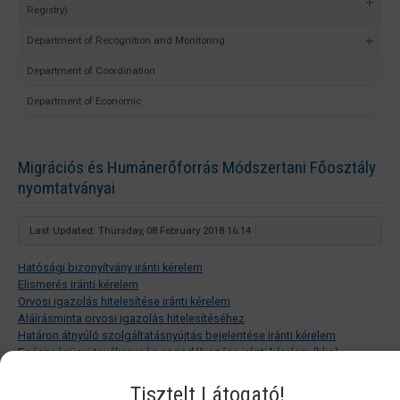
Registry)
Department of Recognition and Monitoring
Department of Coordination
Department of Economic
Migrációs és Humánerőforrás Módszertani Főosztály
nyomtatványai
Last Updated: Thursday, 08 February 2018 16:14
Hatósági bizonyítvány iránti kérelem
Elismerés iránti kérelem
Orvosi igazolás hitelesítése iránti kérelem
Aláírásminta orvosi igazolás hitelesítéséhez
Határon átnyúló szolgáltatásnyújtás bejelentése iránti kérelem
Egészségügyi tevékenység engedélyezése iránti kérelem (hko)
Tisztelt Látogató!