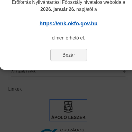
Nyilvántartási és Továbbképzési Főosztály
Erőforrás Nyilvántartási Főosztály hivatalos weboldala
2026. január 26.
napjától a
Szakképzés Támogatási Főosztály
Elismerési és Monitoring Főosztály
https://enk.okfo.gov.hu
e-nyomtatványok
címen érhető el.
Humán Erőforrás Képzési Főosztály
Eljárási díjak
Bezár
Jogszabályok
Álláspályázatok
Linkek