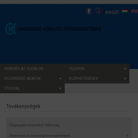
KERESÉS AZ OLDALON
TELEFON
KÖZÉRDEKŰ ADATOK
ELÉRHETŐSÉGEK
FŐOLDAL
Tevékenységek
Főigazgató-helyettesi Titkárság
Elismerés és hatósági bizonyítványok