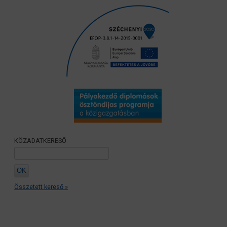
KÖZADATKERESŐ
Összetett kereső »