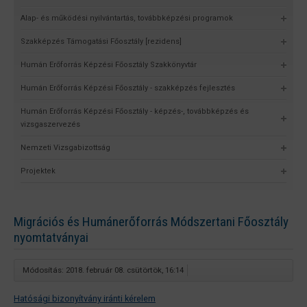
Alap- és működési nyilvántartás, továbbképzési programok
Szakképzés Támogatási Főosztály [rezidens]
Humán Erőforrás Képzési Főosztály Szakkönyvtár
Humán Erőforrás Képzési Főosztály - szakképzés fejlesztés
Humán Erőforrás Képzési Főosztály - képzés-, továbbképzés és
vizsgaszervezés
Nemzeti Vizsgabizottság
Projektek
Migrációs és Humánerőforrás Módszertani Főosztály
nyomtatványai
Módosítás: 2018. február 08. csütörtök, 16:14
Hatósági bizonyítvány iránti kérelem