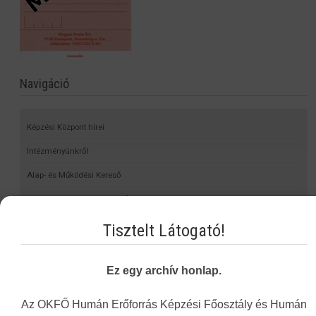
Navigáció
Képzési Központ hírei
Intézményünkről
Alap- és Működési Kereső
Elektronikus nyilvántartási formanyomtatvány
Hagyományos kínai gyógyászati engedély nyilvántartása
Tisztelt Látogató!
Önvalidálás
Ez egy archív honlap.
Statisztika
Nyomtatványok
Az OKFŐ Humán Erőforrás Képzési Főosztály és Humán