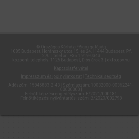
© Országos Kórházi Főigazgatóság​
1085 Budapest, Horánszky utca 15. és 24. | 1444 Budapest, Pf.
270. | telefon: +36 1 919-0343
központi telephely: 1125 Budapest, Diós árok 3. | okfo.gov.hu
Kapcsolatfelvétel
Impresszum és jogi nyilatkozat
|
Technikai segítség
Adószám: 15845883-2-43 | Számlaszám: 10032000-00362241-
00000000 |
Felnőttképzési engedélyszám: E/2021/000181
Felnőttképzési nyilvántartási szám: B/2020/002798