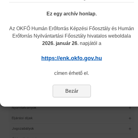
Ez egy archív honlap.
Navigáció
Az OKFŐ Humán Erőforrás Képzési Főosztály és Humán
Képzési Központ hírei
Erőforrás Nyilvántartási Főosztály hivatalos weboldala
2026. január 26.
napjától a
Intézményünkről
Alap- és Működési Kereső
https://enk.okfo.gov.hu
Elektronikus nyilvántartási formanyomtatvány
címen érhető el.
Hagyományos kínai gyógyászati engedély nyilvántartása
Önvalidálás
Bezár
Statisztika
Nyomtatványok
Eljárási díjak
Jogszabályok