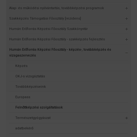
Alap- és működési nyilvántartás, továbbképzési programok
Szakképzés Támogatási Főosztály [rezidens]
Humán Erőforrás Képzési Főosztály Szakkönyvtár
Humán Erőforrás Képzési Főosztály - szakképzés fejlesztés
Humán Erőforrás Képzési Főosztály - képzés-, továbbképzés és
vizsgaszervezés
Képzés
OKJ-s vizsgáztatás
Továbbképzéseink
Europass
Felnőttképzési szolgáltatások
Természetgyógyászat
adatbekérő