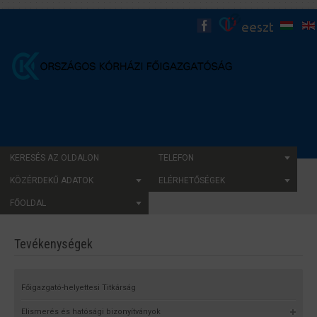
KERESÉS AZ OLDALON
TELEFON
KÖZÉRDEKŰ ADATOK
ELÉRHETŐSÉGEK
FŐOLDAL
Tevékenységek
Főigazgató-helyettesi Titkárság
Elismerés és hatósági bizonyítványok