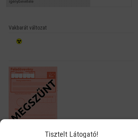
igénybevétele
Vakbarát változat
Tisztelt Látogató!