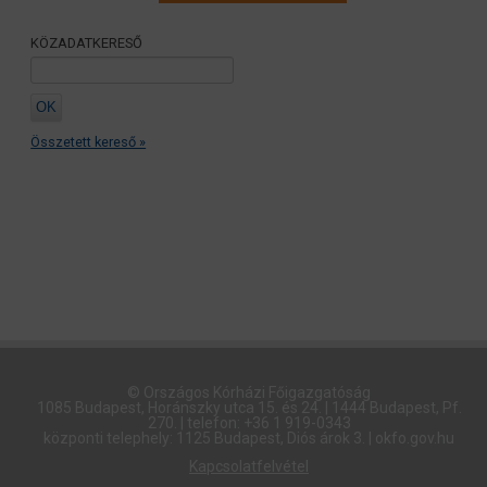
KÖZADATKERESŐ
Összetett kereső »
© Országos Kórházi Főigazgatóság​
1085 Budapest, Horánszky utca 15. és 24. | 1444 Budapest, Pf.
270. | telefon: +36 1 919-0343
központi telephely: 1125 Budapest, Diós árok 3. | okfo.gov.hu
Kapcsolatfelvétel