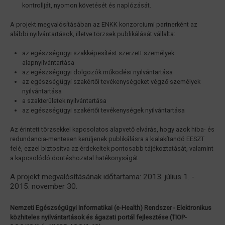
kontrollját, nyomon követését és naplózását.
A projekt megvalósításában az ENKK konzorciumi partnerként az
alábbi nyilvántartások, illetve törzsek publikálását vállalta:
az egészségügyi szakképesítést szerzett személyek
alapnyilvántartása
az egészségügyi dolgozók működési nyilvántartása
az egészségügyi szakértői tevékenységeket végző személyek
nyilvántartása
a szakterületek nyilvántartása
az egészségügyi szakértői tevékenységek nyilvántartása
Az érintett törzsekkel kapcsolatos alapvető elvárás, hogy azok hiba- és
redundancia-mentesen kerüljenek publikálásra a kialakítandó EESZT
felé, ezzel biztosítva az érdekeltek pontosabb tájékoztatását, valamint
a kapcsolódó döntéshozatal hatékonyságát.
A projekt megvalósításának időtartama: 2013. július 1. -
2015. november 30.
Nemzeti Egészségügyi Informatikai (e-Health) Rendszer - Elektronikus
közhiteles nyilvántartások és ágazati portál fejlesztése (TIOP-