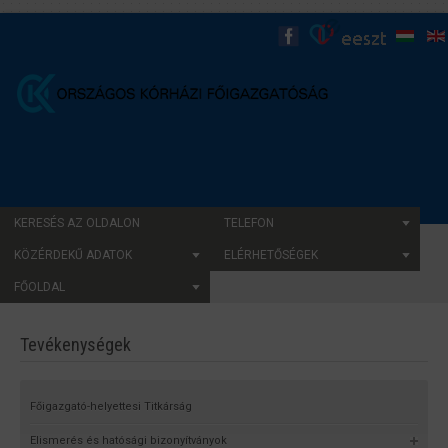
KERESÉS AZ OLDALON
TELEFON
KÖZÉRDEKŰ ADATOK
ELÉRHETŐSÉGEK
FŐOLDAL
Tevékenységek
Főigazgató-helyettesi Titkárság
Elismerés és hatósági bizonyítványok