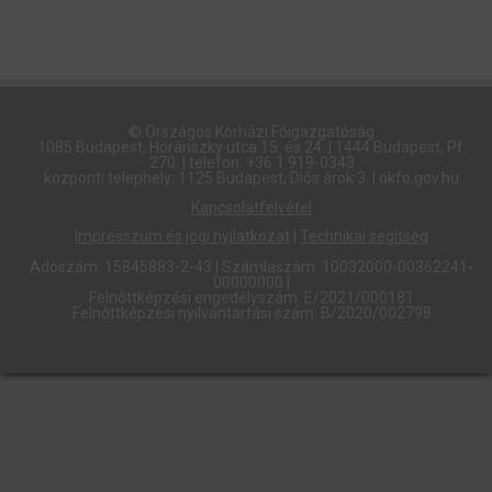
© Országos Kórházi Főigazgatóság​
1085 Budapest, Horánszky utca 15. és 24. | 1444 Budapest, Pf.
270. | telefon: +36 1 919-0343
központi telephely: 1125 Budapest, Diós árok 3. | okfo.gov.hu
Kapcsolatfelvétel
Impresszum és jogi nyilatkozat
|
Technikai segítség
Adószám: 15845883-2-43 | Számlaszám: 10032000-00362241-
00000000 |
Felnőttképzési engedélyszám: E/2021/000181
Felnőttképzési nyilvántartási szám: B/2020/002798