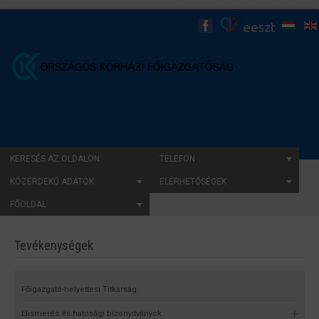
KERESÉS AZ OLDALON
TELEFON
KÖZÉRDEKŰ ADATOK
ELÉRHETŐSÉGEK
FŐOLDAL
Tevékenységek
Főigazgató-helyettesi Titkárság
Elismerés és hatósági bizonyítványok