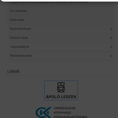
Hagyományos kínai gyógyászati engedély nyilvántartása
Önvalidálás
Statisztika
Nyomtatványok
Eljárási díjak
Jogszabályok
Álláspályázatok
Linkek