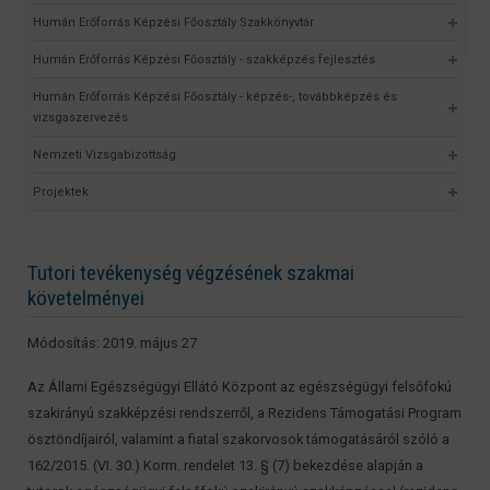
Humán Erőforrás Képzési Főosztály Szakkönyvtár
Humán Erőforrás Képzési Főosztály - szakképzés fejlesztés
Humán Erőforrás Képzési Főosztály - képzés-, továbbképzés és
vizsgaszervezés
Nemzeti Vizsgabizottság
Projektek
Tutori tevékenység végzésének szakmai
követelményei
Módosítás: 2019. május 27
Az Állami Egészségügyi Ellátó Központ az egészségügyi felsőfokú
szakirányú szakképzési rendszerről, a Rezidens Támogatási Program
ösztöndíjairól, valamint a fiatal szakorvosok támogatásáról szóló a
162/2015. (VI. 30.) Korm. rendelet 13. § (7) bekezdése alapján a