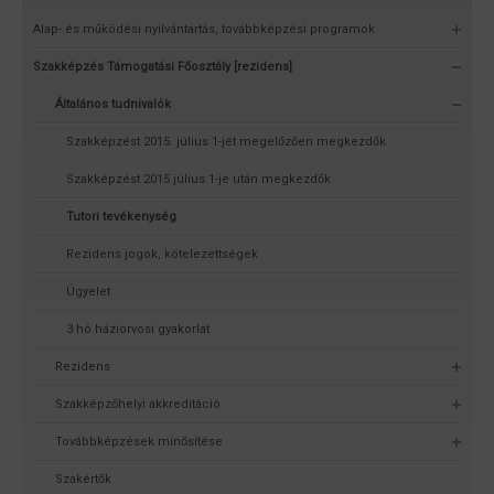
Alap- és működési nyilvántartás, továbbképzési programok
Szakképzés Támogatási Főosztály [rezidens]
Általános tudnivalók
Szakképzést 2015. július 1-jét megelőzően megkezdők
Szakképzést 2015 július 1-je után megkezdők
Tutori tevékenység
Rezidens jogok, kötelezettségek
Ügyelet
3 hó háziorvosi gyakorlat
Rezidens
Szakképzőhelyi akkreditáció
Továbbképzések minősítése
Szakértők