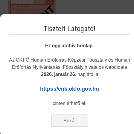
Tisztelt Látogató!
Ez egy archív honlap.
Az OKFŐ Humán Erőforrás Képzési Főosztály és Humán
Erőforrás Nyilvántartási Főosztály hivatalos weboldala
2026. január 26.
napjától a
Navigáció
https://enk.okfo.gov.hu
Képzési Központ hírei
címen érhető el.
Intézményünkről
Alap- és Működési Kereső
Bezár
Elektronikus nyilvántartási formanyomtatvány