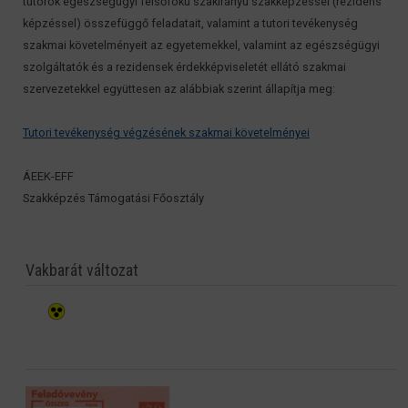
tutorok egészségügyi felsőfokú szakirányú szakképzéssel (rezidens
képzéssel) összefüggő feladatait, valamint a tutori tevékenység
szakmai követelményeit az egyetemekkel, valamint az egészségügyi
szolgáltatók és a rezidensek érdekképviseletét ellátó szakmai
szervezetekkel együttesen az alábbiak szerint állapítja meg:
Tutori tevékenység végzésének szakmai követelményei
ÁEEK-EFF
Szakképzés Támogatási Főosztály
Vakbarát változat