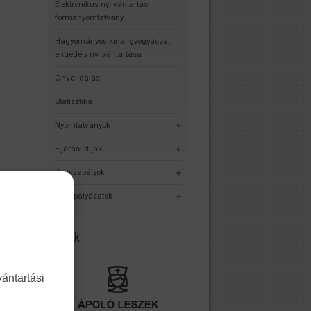
Elektronikus nyilvántartási
formanyomtatvány
Hagyományos kínai gyógyászati
engedély nyilvántartása
Önvalidálás
Statisztika
Nyomtatványok
Eljárási díjak
Jogszabályok
Álláspályázatok
Linkek
i jegyet
es
ántartási
nyvek,
eit és