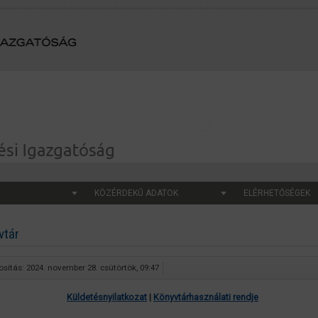
KÖZÉRDEKŰ ADATOK
ELÉRHETŐSÉGEK
vtár
sítás: 2024. november 28. csütörtök, 09:47
Küldetésnyilatkozat
|
Könyvtárhasználati rendje