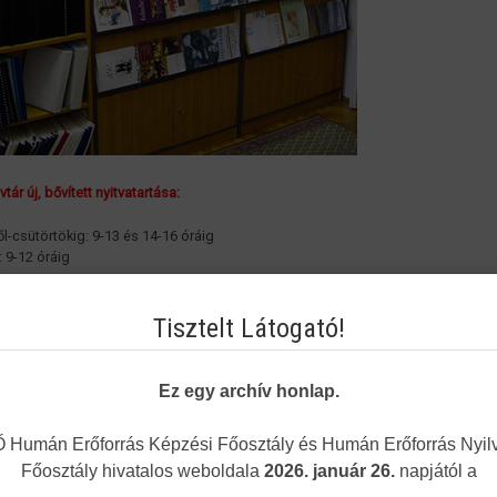
tár új, bővített nyitvatartása:
ől-csütörtökig: 9-13 és 14-16 óráig
: 9-12 óráig
árunk az interneten
Tisztelt Látogató!
kör:
vtár nyilvános szakkönyvtár, szolgáltatásait valamennyi beiratkozott, illetve nap
Ez egy archív honlap.
olvasó igénybe veheti.
vtár fő gyűjtőköre: az ápolás, ápolásügy, egészségtudomány, valamint az egy
Humán Erőforrás Képzési Főosztály és Humán Erőforrás Nyilv
atív gyógymódokkal és terápiákkal kapcsolatos irodalom: kézikönyvek, szakkö
tek, folyóiratok, audiovizuális dokumentumok.
Főosztály hivatalos weboldala
2026. január 26.
napjától a
vtár gyűjti és archiválja az egészségügyi szakképzés és továbbképzés tanterv