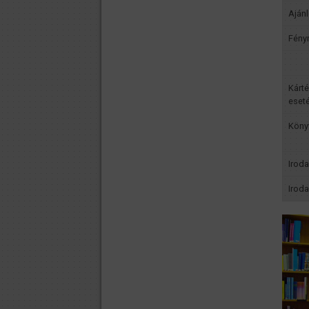
Ajánl
Fény
A
Kárt
eset
Köny
Irod
Irod