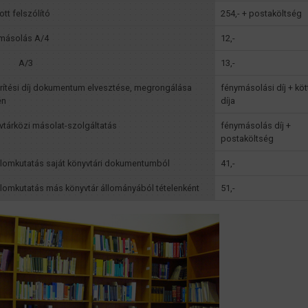
ott felszólító
254,- + postaköltség
másolás A/4
12,-
/3
13,-
érítési díj dokumentum elvesztése, megrongálása
fénymásolási díj + köt
én
díja
vtárközi másolat-szolgáltatás
fénymásolás díj +
postaköltség
alomkutatás saját könyvtári dokumentumból
41,-
alomkutatás más könyvtár állományából tételenként
51,-