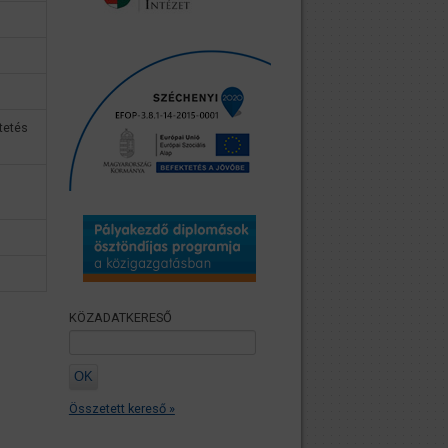
tetés
KÖZADATKERESŐ
Összetett kereső »