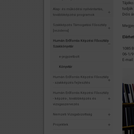
Tájéko
tudják
Alap- és működési nyilvántartás,
Diós á
továbbképzési programok
Szakképzés Támogatási Főosztály
Megjeg
[rezidens]
Elérhe
Humán Erőforrás Képzési Főosztály
Szakkönyvtár
1085 B
06-1/9
e-jegyzetbolt
E-mail
Könyvtár
Humán Erőforrás Képzési Főosztály
- szakképzés fejlesztés
Humán Erőforrás Képzési Főosztály
- képzés-, továbbképzés és
vizsgaszervezés
Nemzeti Vizsgabizottság
Projektek