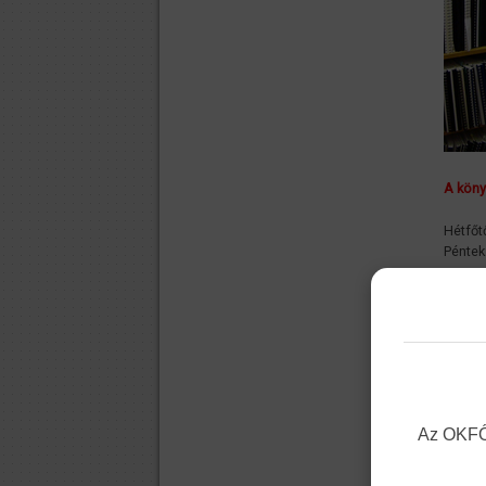
A könyv
Hétfőt
Péntek
Könyvt
Gyűjtő
A köny
váltó 
A köny
Az OKFŐ 
altern
jegyze
A köny