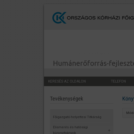
KERESÉS AZ OLDALON
TELEFON
Köny
Tevékenységek
Módo
Főigazgató-helyettesi Titkárság
Elismerés és hatósági
bizonyítványok