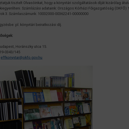
ztatjuk tisztelt Olvasóinkat, hogy a könyvtári szolgáltatások díját kizárólag átut
 kiegyenlíteni. Számlázási adataink: Országos Kórházi Főigazgatóság (OKFŐ) 
rok 3. Számlaszámunk: 10032000-00362241-00000000
yzésbe: pl. könyvtári beiratkozási díj.
tőségek:
udapest, Horánszky utca 15.
19-0343/145
:
effkonyvtar@okfo.gov.hu