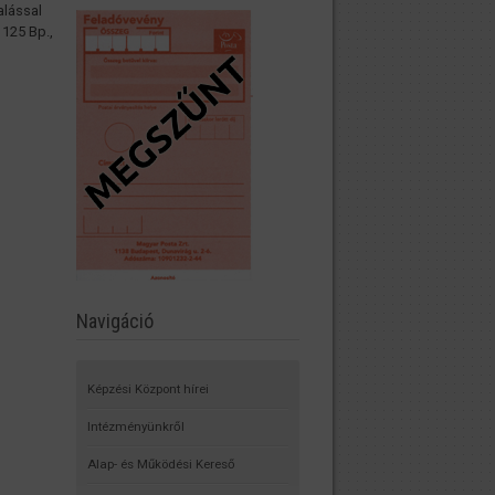
alással
1125 Bp.,
Navigáció
Képzési Központ hírei
Intézményünkről
Alap- és Működési Kereső