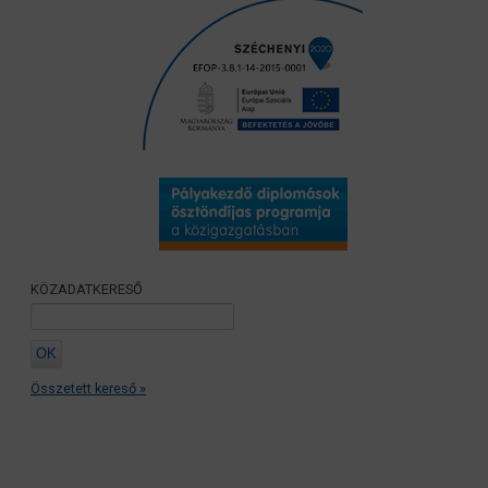
KÖZADATKERESŐ
Összetett kereső »