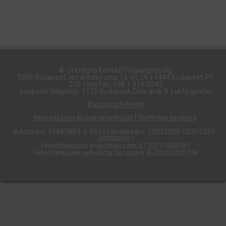
© Országos Kórházi Főigazgatóság​
1085 Budapest, Horánszky utca 15. és 24. | 1444 Budapest, Pf.
270. | telefon: +36 1 919-0343
központi telephely: 1125 Budapest, Diós árok 3. | okfo.gov.hu
Kapcsolatfelvétel
Impresszum és jogi nyilatkozat
|
Technikai segítség
Adószám: 15845883-2-43 | Számlaszám: 10032000-00362241-
00000000 |
Felnőttképzési engedélyszám: E/2021/000181
Felnőttképzési nyilvántartási szám: B/2020/002798