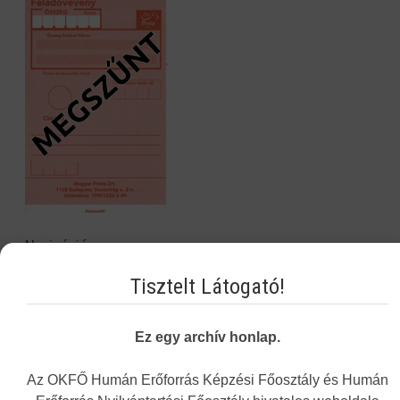
Navigáció
Tisztelt Látogató!
Képzési Központ hírei
Intézményünkről
Ez egy archív honlap.
Alap- és Működési Kereső
Az OKFŐ Humán Erőforrás Képzési Főosztály és Humán
Elektronikus nyilvántartási formanyomtatvány