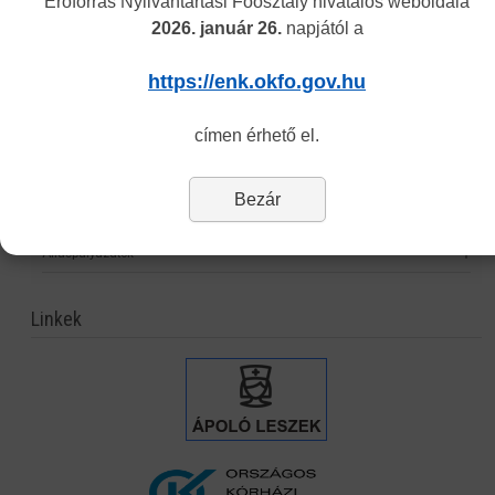
Erőforrás Nyilvántartási Főosztály hivatalos weboldala
2026. január 26.
napjától a
Hagyományos kínai gyógyászati engedély nyilvántartása
Önvalidálás
https://enk.okfo.gov.hu
Statisztika
címen érhető el.
Nyomtatványok
Eljárási díjak
Bezár
Jogszabályok
Álláspályázatok
Linkek