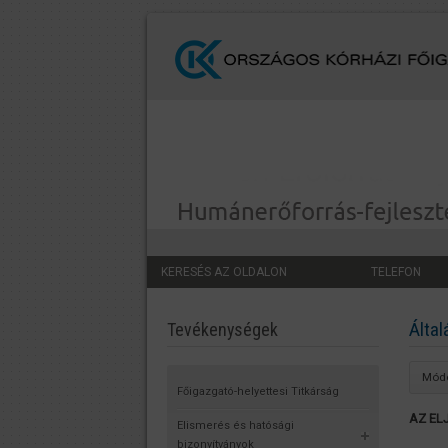
KERESÉS AZ OLDALON
TELEFON
Által
Tevékenységek
Módo
Főigazgató-helyettesi Titkárság
AZ EL
Elismerés és hatósági
bizonyítványok