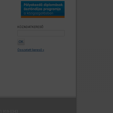
KÖZADATKERESŐ
Összetett kereső »
6 1 919-0343