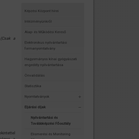
Képzési Központ hírei
Intézményünkről
Alap- és Működési Kereső
.
(Csak a
Elektronikus nyilvántartási
formanyomtatvány
Hagyományos kínai gyógyászati
engedély nyilvántartása
Önvalidálás
Statisztika
Nyomtatványok
Eljárási díjak
Nyilvántartási és
Továbbképzési Főosztály
intettel
Elismerési és Monitoring
kséges a