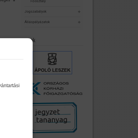
Főosztály
Jogszabályok
Álláspályázatok
Linkek
ántartási