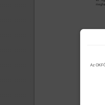
meghat
Az OKFŐ 