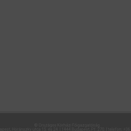
© Országos Kórházi Főigazgatóság​
pest, Horánszky utca 15. és 24. | 1444 Budapest, Pf. 270. | telefon: +3