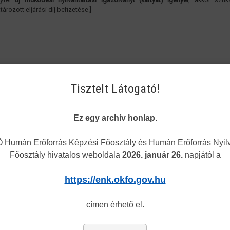
ározott eljárási díj befizetése.]
Tisztelt Látogató!
Ez egy archív honlap.
Humán Erőforrás Képzési Főosztály és Humán Erőforrás Nyilv
Főosztály hivatalos weboldala
2026. január 26.
napjától a
https://enk.okfo.gov.hu
címen érhető el.