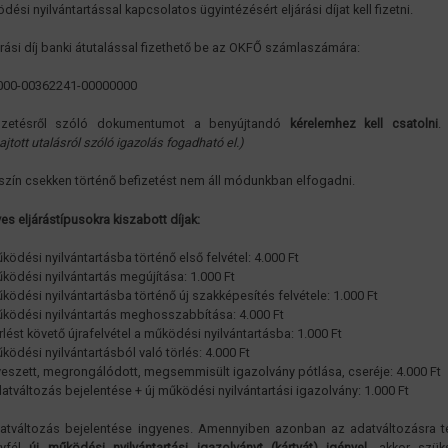
ési nyilvántartással kapcsolatos ügyintézésért eljárási díjat kell fizetni.
árási díj banki átutalással fizethető be az OKFŐ számlaszámára:
000-00362241-00000000
izetésről szóló dokumentumot a benyújtandó
kérelemhez kell csatolni
jtott utalásról szóló igazolás fogadható el.)
zín csekken történő befizetést nem áll módunkban elfogadni.
es eljárástípusokra kiszabott díjak:
ködési nyilvántartásba történő első felvétel: 4.000 Ft
ködési nyilvántartás megújítása: 1.000 Ft
ködési nyilvántartásba történő új szakképesítés felvétele: 1.000 Ft
ködési nyilvántartás meghosszabbítása: 4.000 Ft
rlést követő újrafelvétel a működési nyilvántartásba: 1.000 Ft
ködési nyilvántartásból való törlés: 4.000 Ft
veszett, megrongálódott, megsemmisült igazolvány pótlása, cseréje: 4.000 Ft
atváltozás bejelentése + új működési nyilvántartási igazolvány: 1.000 Ft
atváltozás bejelentése ingyenes. Amennyiben azonban az adatváltozásra tek
yfél
új működési nyilvántartási igazolványt (kártyát) igényel
, akkor szü