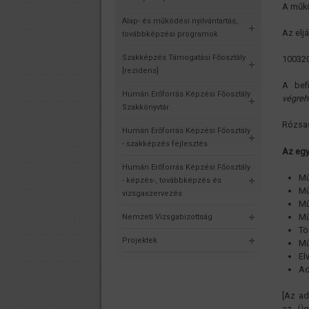
A működ
Alap- és működési nyilvántartás,
Az elj
továbbképzési programok
Szakképzés Támogatási Főosztály
10032
[rezidens]
A bef
Humán Erőforrás Képzési Főosztály
végreha
Szakkönyvtár
Rózsas
Humán Erőforrás Képzési Főosztály
- szakképzés fejlesztés
Az egy
Humán Erőforrás Képzési Főosztály
Mű
- képzés-, továbbképzés és
Mű
vizsgaszervezés
Mű
Mű
Nemzeti Vizsgabizottság
Tö
Projektek
Mű
El
Ad
[Az ad
az Üg