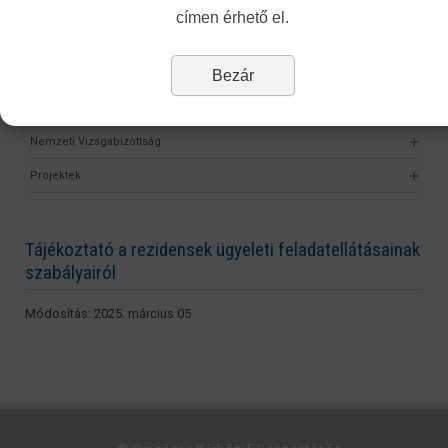
címen érhető el.
Humán Erőforrás Képzési Főosztály Szakkönyvtár
Humán Erőforrás Képzési Főosztály - szakképzés fejlesztés
Bezár
Humán Erőforrás Képzési Főosztály - képzés-, továbbképzés és
vizsgaszervezés
Nemzeti Vizsgabizottság
Projektek
Tájékoztató a rezidensek ügyeleti feladatellátásainak
szabályairól
Módosítás: 2025. március 05