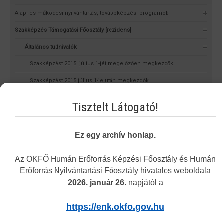
Alap- és működési nyilvántartás, továbbképzési programok
Szakképzés Támogatási Főosztály [rezidens]
Általános tudnivalók
Szakképzést 2015. július 1-jét megelőzően megkezdők
Szakképzést 2015 július 1-je után megkezdők
Tutori tevékenység
Tisztelt Látogató!
Rezidens jogok, kötelezettségek
Ügyelet
Ez egy archív honlap.
3 hó háziorvosi gyakorlat
Az OKFŐ Humán Erőforrás Képzési Főosztály és Humán
Rezidens
Erőforrás Nyilvántartási Főosztály hivatalos weboldala
2026. január 26.
napjától a
Szakképzőhelyi akkreditáció
Továbbképzések minősítése
https://enk.okfo.gov.hu
Szakértők