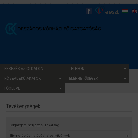
KERESÉS AZ OLDALON
TELEFON
KÖZÉRDEKŰ ADATOK
ELÉRHETŐSÉGEK
FŐOLDAL
Tevékenységek
Főigazgató-helyettesi Titkárság
Elismerés és hatósági bizonyítványok