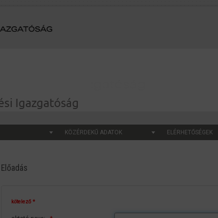
KÖZÉRDEKŰ ADATOK
ELÉRHETŐSÉGEK
Előadás
kötelező *