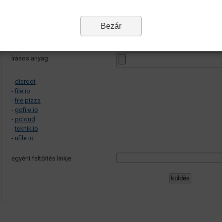
fájl neve
: oktato-neve_csoport-azonositoja_ee-hh-nn-s01
feltölthető formátumok
: ods, odt, odb, otp, pdf, ppt, pptx, pps, ppsx, doc,
hibajelentés e-mailen
Bezár
írásos anyag
-
disroot
-
file.io
-
file.pizza
-
gofile.io
-
pcloud
-
teknik.io
-
ufile.io
egyéni feltöltés linkje: