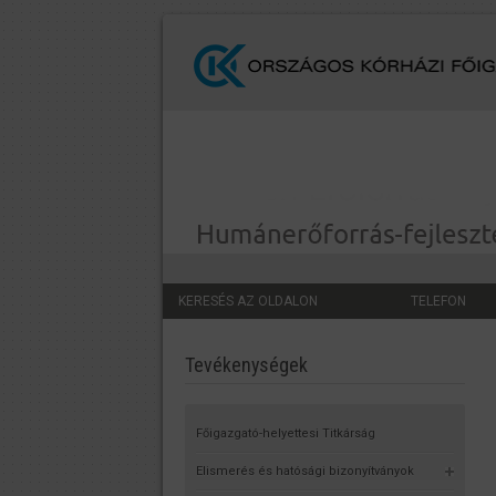
KERESÉS AZ OLDALON
TELEFON
Tevékenységek
Főigazgató-helyettesi Titkárság
Elismerés és hatósági bizonyítványok