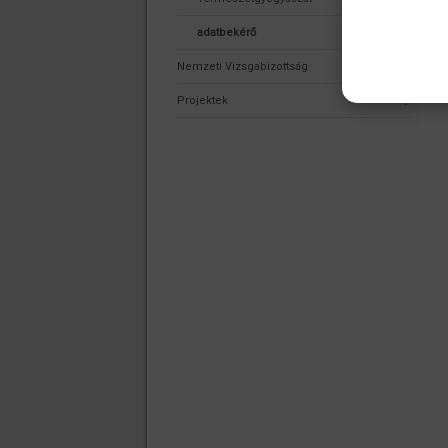
adatbekérő
Nemzeti Vizsgabizottság
Projektek