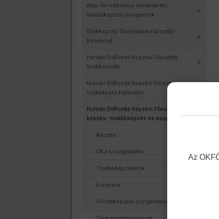
Alap- és működési nyilvántartás,
továbbképzési programok
Szakképzés Támogatási Főosztály
[rezidens]
Humán Erőforrás Képzési Főosztály
Szakkönyvtár
Humán Erőforrás Képzési Főosztály -
szakképzés fejlesztés
Humán Erőforrás Képzési Főosztály -
képzés-, továbbképzés és vizsgaszervezés
Képzés
OKJ-s vizsgáztatás
Az OKFŐ 
Továbbképzéseink
Europass
Felnőttképzési szolgáltatások
Természetgyógyászat