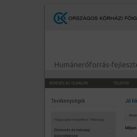
KERESÉS AZ OLDALON
TELEFON
Jó hí
Tevékenységek
Módo
Főigazgató-helyettesi Titkárság
Milyen
Elismerés és hatósági
bizonyítványok