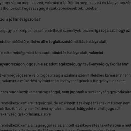
arországon megszerzett, valamint a külföldön megszerzett és Magyarorszá
rt (honosított) egészségügyi szakképesítések tekintetében.
azol a jó hírnév igazolás?
égügyi szakképesítéssel rendelkező személyek részére
igazolja azt, hogy az i
ntetlen előéletű-e, illetve áll-e foglalkozástól eltiltás hatálya alatt,
l-e etikai vétség miatt kiszabott büntetés hatálya alatt, valamint
gyarországon jogosult-e az adott egészségügyi tevékenység gyakorlására*.
vékenységvégzésre való jogosultság a szakma szerint illetékes kamaránál fenn
, valamint a működési nyilvántartás érvényességének a függvénye, eszerint:
 nem rendelkezik kamarai tagsággal
, nem jogosult
a tevékenység gyakorlására
 rendelkezik kamarai tagsággal, de az érintett szakképesítés tekintetében nem
ndelkezik érvényes működési nyilvántartással,
felügyelet mellett jogosult
a
vékenység gyakorlására, illetve
 rendelkezik kamarai tagsággal és az érintett szakképesítés tekintetében a m
ilvántartás is érvényes,
önállóan jogosult
a tevékenység gyakorlására.