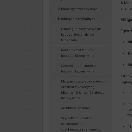
A Magy
elisme
A főosztály tevékenysége
Hatósági bizonyítványok
Mit ig
Hatósági bizonyítványokkal
Egészs
kapcsolatos általános
tájékozató
bü
Konformitást tanúsító
ál
hatósági bizonyítvány
Ma
Szerzett jogot tanúsító
hatósági bizonyítvány
* A te
tagság
Magyarországi egészségügyi
szakmai tevékenység
ha
időtartamát tanúsító hatósági
bizonyítvány
ha
Jó hírnév igazolás
re
te
Végzettségi szintet,
szakképesítést,
ha
szakképzettséget tanúsító
ny