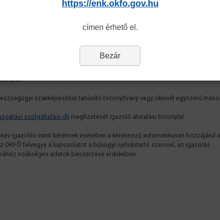
https://enk.okfo.gov.hu
zemélyesen ügyfélszolgálatunkon vagy akár e-mail útján is
gnition@okfo.gov.hu
címen keresztül):
címen érhető el.
ánytalanul kitöltött és saját kezűleg aláírt kérelem
formanyomtatvány
vényes útlevél vagy személyi igazolvány egyszerű másolata,
Bezár
kcímet igazoló dokumentum (pl. lakcímkártya, külföldi lakcímbejelentő) egysze
solata,
észségügyi szakképesítést tanúsító bizonyítvány vagy oklevél egyszerű másol
azgatási szolgáltatási díj
megfizetését igazoló átutalási bizonylat.
írnév igazolás iránti kérelmek esetében a kérelmező automatikusan hozzájárul 
z OKFŐ felvegye a kapcsolatot a bűnügyi nyilvántartó szervvel, az igazolás
tásához szükséges adatok beszerzése érdekében.