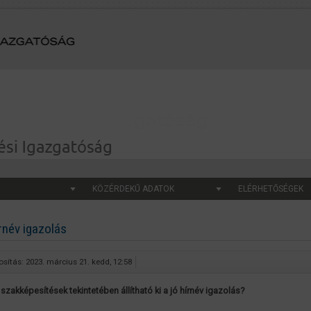
KÖZÉRDEKŰ ADATOK
ELÉRHETŐSÉGEK
rnév igazolás
sítás: 2023. március 21. kedd, 12:58
 szakképesítések tekintetében állítható ki a jó hírnév igazolás?