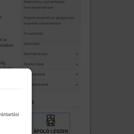
Elektronikus nyilvántartási
formanyomtatvány
z
Hagyományos kínai gyógyászati
engedély nyilvántartása
Önvalidálás
t
nt az
Statisztika
yebekben
Nyomtatványok
ság,
Eljárási díjak
n, hogy
ez
Jogszabályok
(nem
Álláspályázatok
Linkek
ozók
élkül is
yiben
ántartási
 úton