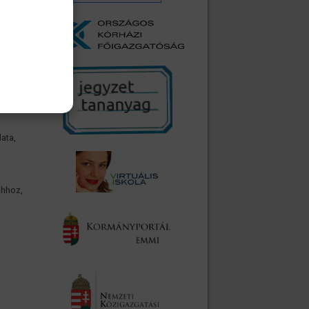
rű
ata,
ahhoz,