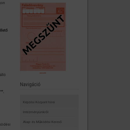
gon
llető
álló
Navigáció
**,
Képzési Központ hírei
Intézményünkről
Alap- és Működési Kereső
űködési