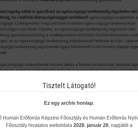
arai tagság nélkül is igazolható az egészségügyi tevékenység végzésére való
ltság, ha
a
külföldi állampolgársággal rendelkező
egészségügyi szakember a
égügyi szakképesítés megszerzését követően egészségügyi tevékenységet
országon nem kíván folytatni, az egészségügyi tevékenység végzésére való
ltság igazolása kizárólag a szakképesítése külföldön történő elismerése miat
ges, és az egészségügyi tevékenység folytatásának feltételei az Eütv., valami
égügyi tevékenység végzésének egyes kérdéseiről szóló törvény alapján eg
lnak.
gészségügyi szakemberek részére, akikre a fentiek vonatkoznak, kamarai tag
e érvényes működési nyilvántartás hiányában is igazolható a jó hírnév igazoláso
országon önállóan jogosult az egészségügyi tevékenység gyakorlására. Ehh
n a kérelem formanyomtatványon nyilatkozni szükséges arról, hogy külföldi 
Tisztelt Látogató!
) állampolgársággal rendelkezik, továbbá egészségügyi tevékenységet
országon nem kíván folytatni (X-szel jelölni kell a kérelmen)
Ez egy archív honlap.
3.02-ától
az orvosok, fogorvosok és klinikai végzettségű egészségügyi dolg
e nem kötelező a Magyar Orvosi Kamarai tagság
. Így részükre kamarai tagság n
ható az önálló egészségügyi tevékenység végzésére való jogosultság, amenn
Humán Erőforrás Képzési Főosztály és Humán Erőforrás Nyilv
keznek érvényes működési nyilvántartással.
Főosztály hivatalos weboldala
2026. január 26.
napjától a
árás megindításához az alábbi dokumentumokat szükséges benyújtani
(postai