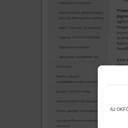
hatósági bizonyítvány
** Kam
Egészségügyi alkalmasságot
jogosu
tanúsító hatósági bizonyítvány
egészs
Magyar
Egyéb hatósági bizonyítvány
jogosu
Gyakran Ismételt Kérdések
szüksé
egészs
Ügyintézési határidő
fennál
Igazgatási szolgáltatási díj
Azon e
illetv
Elismerés
Magyar
azonba
Határon átnyúló
magyar
szolgáltatásnyújtás bejelentése
Magyar
Európai szakmai kártya
2023.0
Hagyományos kínai gyógyászat
részér
igazol
Az OKFŐ 
Orvosi igazolás hitelesítése
rendel
Humánerőforrás-monitoring
Az elj
rendszer