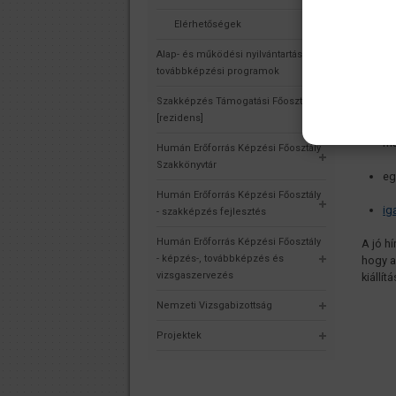
vagy s
a
reco
Elérhetőségek
Alap- és működési nyilvántartás,
hi
továbbképzési programok
ér
Szakképzés Támogatási Főosztály
[rezidens]
la
má
Humán Erőforrás Képzési Főosztály
Szakkönyvtár
eg
Humán Erőforrás Képzési Főosztály
ig
- szakképzés fejlesztés
Humán Erőforrás Képzési Főosztály
A jó h
- képzés-, továbbképzés és
hogy a
vizsgaszervezés
kiállí
Nemzeti Vizsgabizottság
Projektek