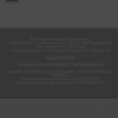
© Országos Kórházi Főigazgatóság​
1085 Budapest, Horánszky utca 15. és 24. | 1444 Budapest, Pf.
270. | telefon: +36 1 919-0343
központi telephely: 1125 Budapest, Diós árok 3. | okfo.gov.hu
Kapcsolatfelvétel
Impresszum és jogi nyilatkozat
|
Technikai segítség
Adószám: 15845883-2-43 | Számlaszám: 10032000-00362241-
00000000 |
Felnőttképzési engedélyszám: E/2021/000181
Felnőttképzési nyilvántartási szám: B/2020/002798