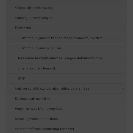
A főosztály tevékenysége
Hatósági bizonyítványok
Elismerés
Elismerési eljárással kapcsolatos általános tájékoztató
Elismerési eljárások típusai
A kérelem benyújtásához szükséges dokumentumok
Elismerés utáni teendők
GYIK
Határon átnyúló szolgáltatásnyújtás bejelentése
Európai szakmai kártya
Hagyományos kínai gyógyászat
Orvosi igazolás hitelesítése
Humánerőforrás-monitoring rendszer