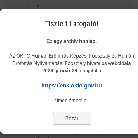
Elérhetőségek
Alap- és működési nyilvántartás, továbbképzési programok
Tisztelt Látogató!
Szakképzés Támogatási Főosztály [rezidens]
Humán Erőforrás Képzési Főosztály Szakkönyvtár
Ez egy archív honlap.
Humán Erőforrás Képzési Főosztály - szakképzés fejlesztés
Az OKFŐ Humán Erőforrás Képzési Főosztály és Humán
Humán Erőforrás Képzési Főosztály - képzés-, továbbképzés és
Erőforrás Nyilvántartási Főosztály hivatalos weboldala
vizsgaszervezés
2026. január 26.
napjától a
Nemzeti Vizsgabizottság
https://enk.okfo.gov.hu
Projektek
címen érhető el.
A kérelem benyújtásához szükséges dokumentumok
Bezár
Az itt található kereső segítségével előzetes információt kaphat az
Önre irányadó elismerési eljárás keretében benyújtandó
dokumentumok köréről, továbbá a benyújtás lehetséges formáiról és a