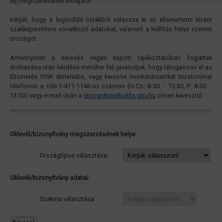
díj megfizetésének módjáról.
Kérjük, hogy a legördülő listákból válassza ki az elismertetni kívánt
szakképesítésre vonatkozó adatokat, valamint a kiállítás helye szerinti
országot.
Amennyiben a keresés végén kapott tájékoztatóban foglaltak
átolvasása után kérdése merülne fel, javasoljuk, hogy látogasson el az
Elismerés GYIK almenübe, vagy keresse munkatársainkat bizalommal
telefonon a +36-1-411-1146-os számon (H-Cs: 8-30. - 15.30, P: 8.30. -
13.00) vagy e-mail útján a
recognition@okfo.gov.hu
címen keresztül.
Oklevél/bizonyítvány megszerzésének helye:
Országtípus választása:
Oklevél/bizonyítvány adatai:
Szakma választása: