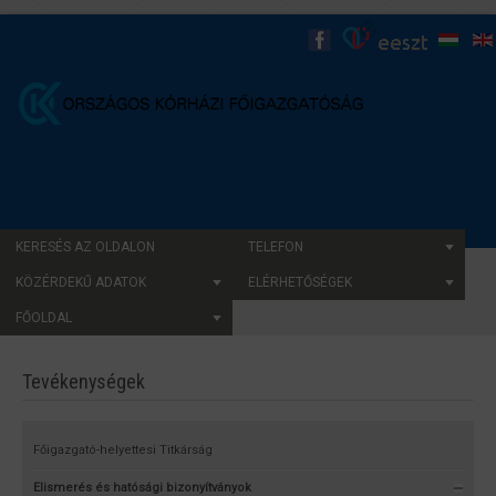
KERESÉS AZ OLDALON
TELEFON
KÖZÉRDEKŰ ADATOK
ELÉRHETŐSÉGEK
FŐOLDAL
Tevékenységek
Főigazgató-helyettesi Titkárság
Elismerés és hatósági bizonyítványok