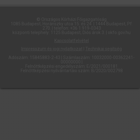
© Országos Kórházi Főigazgatóság​
1085 Budapest, Horánszky utca 15. és 24. | 1444 Budapest, Pf.
270. | telefon: +36 1 919-0343
központi telephely: 1125 Budapest, Diós árok 3. | okfo.gov.hu
Kapcsolatfelvétel
Impresszum és jogi nyilatkozat
|
Technikai segítség
Adószám: 15845883-2-43 | Számlaszám: 10032000-00362241-
00000000 |
Felnőttképzési engedélyszám: E/2021/000181
Felnőttképzési nyilvántartási szám: B/2020/002798