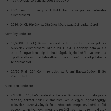
1997. év CLIV. törvény az egészségügyről
2001. évi C. törvény a külföldi bizonyítványok és oklevelek
elismeréséről
2016. évi CL. törvény az általános közigazgatási rendtartásról
Kormányrendeletek:
33/2008. (II. 21.) Korm. rendelet a külföldi bizonyítványok és
oklevelek elismeréséről szóló 2001. évi C. törvény hatálya alá
tartozó ügyekben eljáró hatóságok kijelöléséről, valamint a
nyilatkozattételi kötelezettség alá eső szolgáltatások
felsorolásáról,
27/2015. (II. 25.) Korm. rendelet az Állami Egészségügyi Ellátó
Központról
Miniszteri rendeletek:
4/2008. (I. 16.) EüM rendelet az Európai Közösségi jog hatálya alá
tartozó, feltétel nélkül elismerésre kerülő egyes egészségügyi
oklevelek, bizonyítványok és a képesítés megszerzéséről szóló
egyéb tanúsítványok megnevezéséről és az ezen okiratok