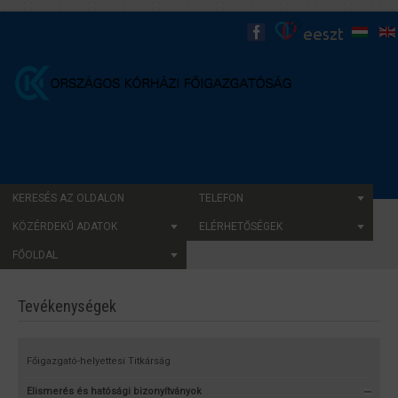
KERESÉS AZ OLDALON
TELEFON
KÖZÉRDEKŰ ADATOK
ELÉRHETŐSÉGEK
FŐOLDAL
Tevékenységek
Főigazgató-helyettesi Titkárság
Elismerés és hatósági bizonyítványok