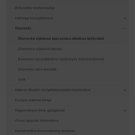
A főosztály tevékenysége
Hatósági bizonyítványok
Elismerés
Elismerési eljárással kapcsolatos általános tájékoztató
Elismerési eljárások típusai
A kérelem benyújtásához szükséges dokumentumok
Elismerés utáni teendők
GYIK
Határon átnyúló szolgáltatásnyújtás bejelentése
Európai szakmai kártya
Hagyományos kínai gyógyászat
Orvosi igazolás hitelesítése
Humánerőforrás-monitoring rendszer