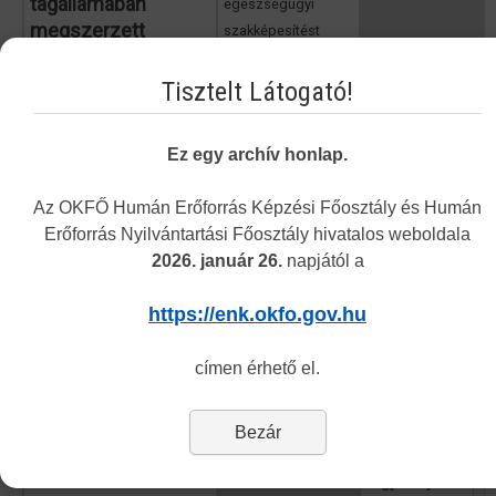
tagállamában
egészségügyi
megszerzett
szakképesítést
oklevél/bizonyítvány
tanúsító
oklevél/bizonyítvány
Tisztelt Látogató!
Ez egy archív honlap.
Az OKFŐ Humán Erőforrás Képzési Főosztály és Humán
egészségügyi
Erőforrás Nyilvántartási Főosztály hivatalos weboldala
felsőfokú
2026. január 26.
napjától a
szakképesítések
(orvosi,
https://enk.okfo.gov.hu
fogorvosi,
gyógyszerészi
címen érhető el.
szakképesítések)
(pl. USA-ban
megszerzett
Bezár
gyógytornász,
vagy Ukrajnában