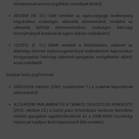
birtokosaival azonos jogállású személyek köréről,
30/2008 (VII. 25.) EüM rendelet az egészségügyi tevékenység
végzéséhez szükséges oklevelek elismeréséről, továbbá az
oklevelek külföldi elismertetéséhez szükséges hatósági
bizonyítványok kiadásának egyes eljárási szabályairól,
12/2013. (II. 12.) EMMI rendelet a felsőoktatási, valamint az
államilag elismert nyelvvizsgarendszer működésével kapcsolatos
közigazgatási hatósági eljárások igazgatási szolgáltatási díjáról,
azok mértékéről
Európai Uniós jogforrások:
2005/36/EK irányelv (2005. szeptember 7.) a szakmai képesítések
elismeréséről
AZ EURÓPAI PARLAMENT ÉS A TANÁCS 1024/2012/EU RENDELETE
(2012. október 25.) a belső piaci információs rendszer keretében
történő igazgatási együttműködésről és a 2008/49/EK bizottsági
határozat hatályon kívül helyezéséről (IMI-rendelet)