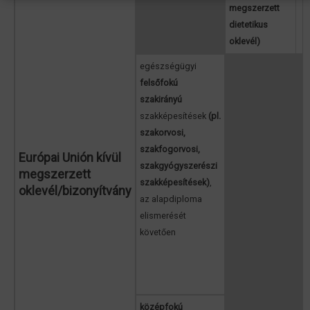
megszerzett
dietetikus
oklevél)
egészségügyi
felsőfokú
szakirányú
szakképesítések
(pl.
szakorvosi,
szakfogorvosi,
Európai Unión kívül
szakgyógyszerészi
megszerzett
szakképesítések)
,
oklevél/bizonyítvány
az alapdiploma
elismerését
követően
középfokú