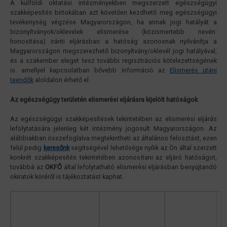
A külföldi oktatási intézményekben megszerzett egészségügyi
szakképesítés birtokában azt követően kezdhető meg egészségügyi
tevékenység végzése Magyarországon, ha annak jogi hatályát a
bizonyítványok/oklevelek elismerése (közismertebb nevén:
honosítása) iránti eljárásban a hatóság azonosnak nyilvánítja a
Magyarországon megszerezhető bizonyítvány/oklevél jogi hatályával,
és a szakember eleget tesz további regisztrációs kötelezettségének
is. amellyel kapcsolatban bővebb információ az
Elismerés utáni
teendők
aloldalon érhető el.
Az egészségügy területén elismerési eljárásra kijelölt hatóságok
Az egészségügyi szakképesítések tekintetében az elismerési eljárás
lefolytatására jelenleg két intézmény jogosult Magyarországon. Az
alábbiakban összefoglalva megtekintheti az általános felosztást, ezen
felül pedig
keresőnk
segítségével lehetősége nyílik az Ön által szerzett
konkrét szakképesítés tekintetében azonosítani az eljáró hatóságot,
továbbá az
OKFŐ
által lefolytatható elismerési eljárásban benyújtandó
okiratok köréről is tájékoztatást kaphat.