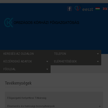
KERESÉS AZ OLDALON
TELEFON
KÖZÉRDEKŰ ADATOK
ELÉRHETŐSÉGEK
FŐOLDAL
Tevékenységek
Főigazgató-helyettesi Titkárság
Elismerés és hatósági bizonyítványok