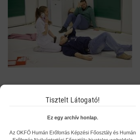
Vakbarát változat
Tisztelt Látogató!
Ez egy archív honlap.
Az OKFŐ Humán Erőforrás Képzési Főosztály és Humán