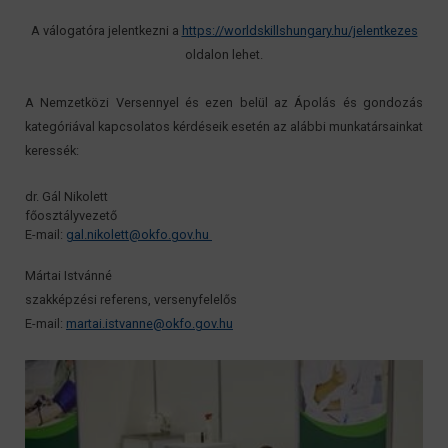
A válogatóra jelentkezni a
https://worldskillshungary.hu/jelentkezes
oldalon lehet.
A Nemzetközi Versennyel és ezen belül az Ápolás és gondozás
kategóriával kapcsolatos kérdéseik esetén az alábbi munkatársainkat
keressék:
dr. Gál Nikolett
főosztályvezető
E-mail:
gal.nikolett@okfo.gov.hu
Mártai Istvánné
szakképzési referens, versenyfelelős
E-mail:
martai.istvanne@okfo.gov.hu