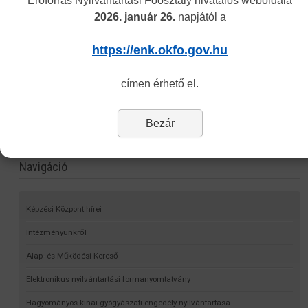
Erőforrás Nyilvántartási Főosztály hivatalos weboldala
2026. január 26.
napjától a
https://enk.okfo.gov.hu
címen érhető el.
Bezár
Navigáció
Képzési Központ hírei
Intézményünkről
Alap- és Működési Kereső
Elektronikus nyilvántartási formanyomtatvány
Hagyományos kínai gyógyászati engedély nyilvántartása