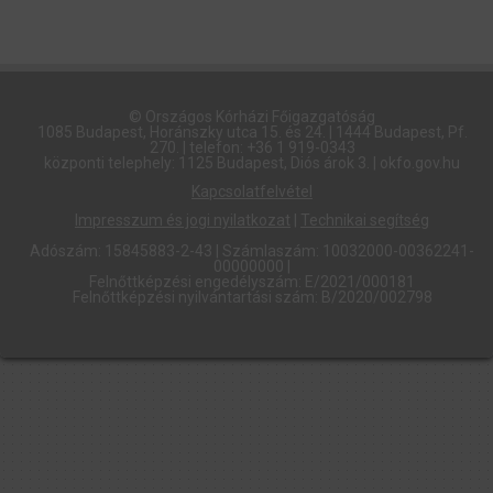
© Országos Kórházi Főigazgatóság​
1085 Budapest, Horánszky utca 15. és 24. | 1444 Budapest, Pf.
270. | telefon: +36 1 919-0343
központi telephely: 1125 Budapest, Diós árok 3. | okfo.gov.hu
Kapcsolatfelvétel
Impresszum és jogi nyilatkozat
|
Technikai segítség
Adószám: 15845883-2-43 | Számlaszám: 10032000-00362241-
00000000 |
Felnőttképzési engedélyszám: E/2021/000181
Felnőttképzési nyilvántartási szám: B/2020/002798