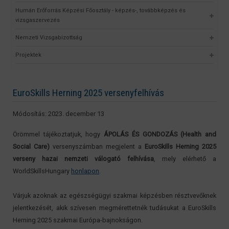
Humán Erőforrás Képzési Főosztály - képzés-, továbbképzés és
vizsgaszervezés
Nemzeti Vizsgabizottság
Projektek
EuroSkills Herning 2025 versenyfelhívás
Módosítás: 2023. december 13
Örömmel tájékoztatjuk, hogy
ÁPOLÁS ÉS GONDOZÁS (Health and
Social Care)
versenyszámban megjelent a
EuroSkills Herning 2025
verseny hazai nemzeti válogató felhívása
, mely elérhető a
WorldSkillsHungary
honlapon
.
Várjuk azoknak az egészségügyi szakmai képzésben résztvevőknek
jelentkezését, akik szívesen megmérettetnék tudásukat a EuroSkills
Herning 2025 szakmai Európa-bajnokságon.