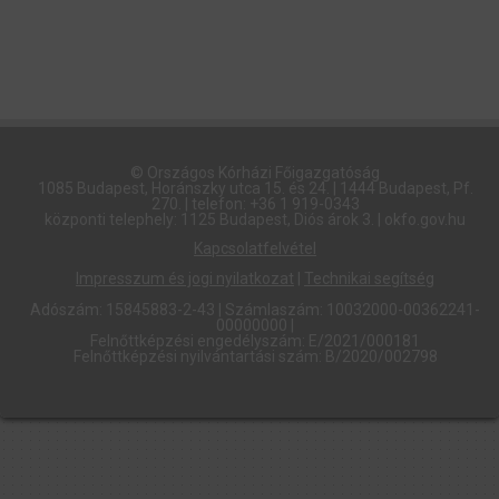
© Országos Kórházi Főigazgatóság​
1085 Budapest, Horánszky utca 15. és 24. | 1444 Budapest, Pf.
270. | telefon: +36 1 919-0343
központi telephely: 1125 Budapest, Diós árok 3. | okfo.gov.hu
Kapcsolatfelvétel
Impresszum és jogi nyilatkozat
|
Technikai segítség
Adószám: 15845883-2-43 | Számlaszám: 10032000-00362241-
00000000 |
Felnőttképzési engedélyszám: E/2021/000181
Felnőttképzési nyilvántartási szám: B/2020/002798