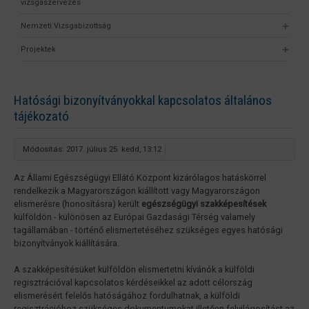
vizsgaszervezés
Nemzeti Vizsgabizottság
Projektek
Hatósági bizonyítványokkal kapcsolatos általános
tájékozató
Módosítás: 2017. július 25. kedd, 13:12
Az Állami Egészségügyi Ellátó Központ kizárólagos hatáskörrel
rendelkezik a Magyarországon kiállított vagy Magyarországon
elismerésre (honosításra) került
egészségügyi szakképesítések
külföldön - különösen az Európai Gazdasági Térség valamely
tagállamában - történő elismertetéséhez szükséges egyes hatósági
bizonyítványok kiállítására.
A szakképesítésüket külföldön elismertetni kívánók a külföldi
regisztrációval kapcsolatos kérdéseikkel az adott célország
elismerésért felelős hatóságához fordulhatnak, a külföldi
regisztrációhoz szükséges dokumentumokat illetően felvilágosítást az