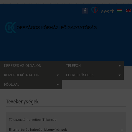
KERESÉS AZ OLDALON
TELEFON
KÖZÉRDEKŰ ADATOK
ELÉRHETŐSÉGEK
FŐOLDAL
Tevékenységek
Főigazgató-helyettesi Titkárság
Elismerés és hatósági bizonyítványok