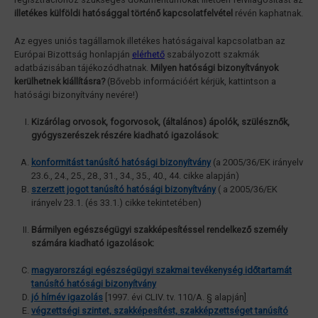
illetékes külföldi hatósággal történő kapcsolatfelvétel
révén kaphatnak.
Az egyes uniós tagállamok illetékes hatóságaival kapcsolatban az
Európai Bizottság honlapján
elérhető
szabályozott szakmák
adatbázisában tájékozódhatnak.
Milyen hatósági bizonyítványok
kerülhetnek kiállításra?
(Bővebb információért kérjük, kattintson a
hatósági bizonyítvány nevére!)
Kizárólag orvosok, fogorvosok, (általános) ápolók, szülésznők,
gyógyszerészek részére kiadható igazolások:
konformitást tanúsító hatósági bizonyítvány
(a 2005/36/EK irányelv
23.6., 24., 25., 28., 31., 34., 35., 40., 44. cikke alapján)
szerzett jogot tanúsító hatósági bizonyítvány
( a 2005/36/EK
irányelv 23.1. (és 33.1.) cikke tekintetében)
Bármilyen egészségügyi szakképesítéssel rendelkező személy
számára kiadható igazolások:
magyarországi egészségügyi szakmai tevékenység időtartamát
tanúsító hatósági bizonyítvány
jó hírnév igazolás
[1997. évi CLIV. tv. 110/A. § alapján]
végzettségi szintet, szakképesítést, szakképzettséget tanúsító