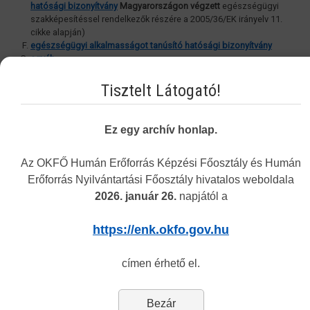
hatósági bizonyítvány
Magyarországon végzett
egészségügyi
szakképesítéssel rendelkezők részére a 2005/36/EK irányelv 11.
cikke alapján)
egészségügyi alkalmasságot tanúsító hatósági bizonyítvány
egyéb
A hatósági bizonyítványok kiállítása minden esetben kérelemre
Tisztelt Látogató!
történik
! A kérelem benyújtásához szükséges dokumentumok listája
elérhető az egyes hatósági bizonyítványok nevével ellátott
menüpontokban, az eljárással kapcsolatos egyéb tudnivalókról pedig
Ez egy archív honlap.
a további menüpontokban olvashatnak.
Az OKFŐ Humán Erőforrás Képzési Főosztály és Humán
Felmerülő további kérdéseikkel kapcsolatban az
alábbi
elérhetőségeken tájékozódhatnak.
Erőforrás Nyilvántartási Főosztály hivatalos weboldala
2026. január 26.
napjától a
Vakbarát változat
https://enk.okfo.gov.hu
címen érhető el.
Bezár