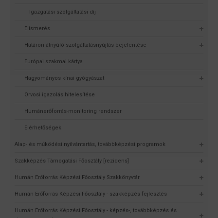
Igazgatási szolgáltatási díj
Elismerés
Határon átnyúló szolgáltatásnyújtás bejelentése
Európai szakmai kártya
Hagyományos kínai gyógyászat
Orvosi igazolás hitelesítése
Humánerőforrás-monitoring rendszer
Elérhetőségek
Alap- és működési nyilvántartás, továbbképzési programok
Szakképzés Támogatási Főosztály [rezidens]
Humán Erőforrás Képzési Főosztály Szakkönyvtár
Humán Erőforrás Képzési Főosztály - szakképzés fejlesztés
Humán Erőforrás Képzési Főosztály - képzés-, továbbképzés és