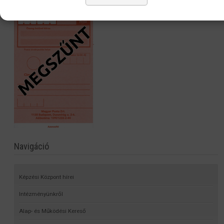
Navigáció
Képzési Központ hírei
Intézményünkről
Alap- és Működési Kereső