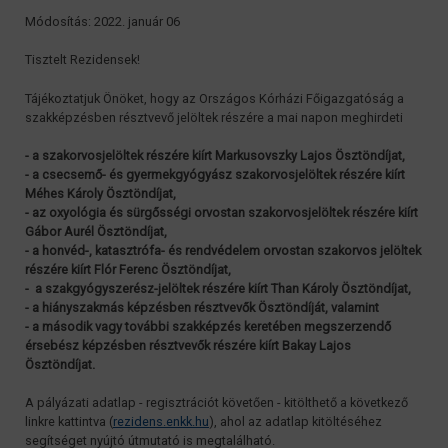
Módosítás: 2022. január 06
Tisztelt Rezidensek!
Tájékoztatjuk Önöket, hogy az Országos Kórházi Főigazgatóság a
szakképzésben résztvevő jelöltek részére a mai napon meghirdeti
- a szakorvosjelöltek részére kiírt Markusovszky Lajos Ösztöndíjat,
- a csecsemő- és gyermekgyógyász szakorvosjelöltek részére kiírt
Méhes Károly Ösztöndíjat,
- az oxyológia és sürgősségi orvostan szakorvosjelöltek részére kiírt
Gábor Aurél Ösztöndíjat,
- a honvéd-, katasztrófa- és rendvédelem orvostan szakorvos jelöltek
részére kiírt Flór Ferenc Ösztöndíjat,
- a szakgyógyszerész-jelöltek részére kiírt Than Károly Ösztöndíjat,
- a hiányszakmás képzésben résztvevők Ösztöndíját, valamint
- a második vagy további szakképzés keretében megszerzendő
érsebész képzésben résztvevők részére kiírt Bakay Lajos
Ösztöndíjat.
A pályázati adatlap - regisztrációt követően - kitölthető a következő
linkre kattintva (
rezidens.enkk.hu
), ahol az adatlap kitöltéséhez
segítséget nyújtó útmutató is megtalálható.