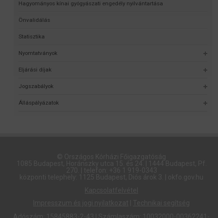
Hagyományos kínai gyógyászati engedély nyilvántartása
Önvalidálás
Statisztika
Nyomtatványok
Eljárási díjak
Jogszabályok
Álláspályázatok
© Országos Kórházi Főigazgatóság​
1085 Budapest, Horánszky utca 15. és 24. | 1444 Budapest, Pf.
270. | telefon: +36 1 919-0343
központi telephely: 1125 Budapest, Diós árok 3. | okfo.gov.hu
Kapcsolatfelvétel
Impresszum és jogi nyilatkozat
|
Technikai segítség
Adószám: 15845883-2-43 | Számlaszám: 10032000-00362241-