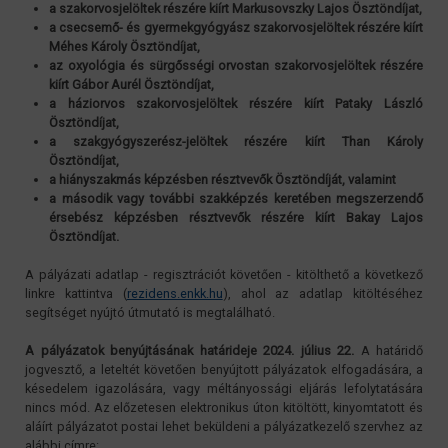
a szakorvosjelöltek részére kiírt Markusovszky Lajos Ösztöndíjat,
a csecsemő- és gyermekgyógyász szakorvosjelöltek részére kiírt
Méhes Károly Ösztöndíjat,
az oxyológia és sürgősségi orvostan szakorvosjelöltek részére
kiírt Gábor Aurél Ösztöndíjat,
a háziorvos szakorvosjelöltek részére kiírt Pataky László
Ösztöndíjat,
a szakgyógyszerész-jelöltek részére kiírt Than Károly
Ösztöndíjat,
a hiányszakmás képzésben résztvevők Ösztöndíját, valamint
a második vagy további szakképzés keretében megszerzendő
érsebész képzésben résztvevők részére kiírt Bakay Lajos
Ösztöndíjat.
A pályázati adatlap - regisztrációt követően - kitölthető a következő
linkre kattintva (
rezidens.enkk.hu
), ahol az adatlap kitöltéséhez
segítséget nyújtó útmutató is megtalálható.
A pályázatok benyújtásának határideje 2024. július 22.
A határidő
jogvesztő, a leteltét követően benyújtott pályázatok elfogadására, a
késedelem igazolására, vagy méltányossági eljárás lefolytatására
nincs mód. Az előzetesen elektronikus úton kitöltött, kinyomtatott és
aláírt pályázatot postai lehet beküldeni a pályázatkezelő szervhez az
alábbi címre: