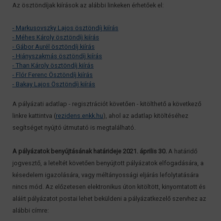
Az ösztöndíjak kiírások az alábbi linkeken érhetőek el:
- Markusovszky Lajos ösztöndíj kiírás
- Méhes Károly ösztöndíj kiírás
- Gábor Aurél ösztöndíj kiírás
- Hiányszakmás ösztöndíj kiírás
- Than Károly ösztöndíj kiírás
- Flór Ferenc Ösztöndíj kiírás
- Bakay Lajos Ösztöndíj kiírás
A pályázati adatlap - regisztrációt követően - kitölthető a következő
linkre kattintva (
rezidens.enkk.hu
), ahol az adatlap kitöltéséhez
segítséget nyújtó útmutató is megtalálható.
A pályázatok benyújtásának határideje 2021. április 30.
A határidő
jogvesztő, a leteltét követően benyújtott pályázatok elfogadására, a
késedelem igazolására, vagy méltányossági eljárás lefolytatására
nincs mód. Az előzetesen elektronikus úton kitöltött, kinyomtatott és
aláírt pályázatot postai lehet beküldeni a pályázatkezelő szervhez az
alábbi címre: