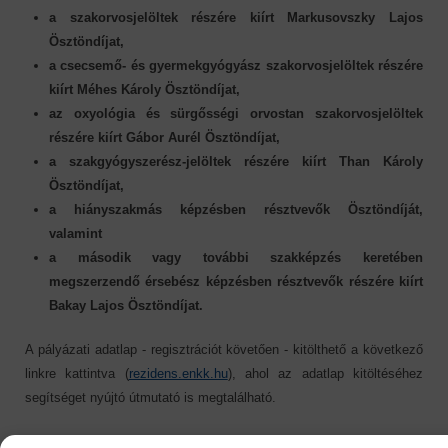
a szakorvosjelöltek részére kiírt Markusovszky Lajos
Ösztöndíjat,
a csecsemő- és gyermekgyógyász szakorvosjelöltek részére
kiírt Méhes Károly Ösztöndíjat,
az oxyológia és sürgősségi orvostan szakorvosjelöltek
részére kiírt Gábor Aurél Ösztöndíjat,
a szakgyógyszerész-jelöltek részére kiírt Than Károly
Ösztöndíjat,
a hiányszakmás képzésben résztvevők Ösztöndíját,
valamint
a második vagy további szakképzés keretében
megszerzendő érsebész képzésben résztvevők részére kiírt
Bakay Lajos Ösztöndíjat.
A pályázati adatlap - regisztrációt követően - kitölthető a következő
linkre kattintva (
rezidens.enkk.hu
), ahol az adatlap kitöltéséhez
segítséget nyújtó útmutató is megtalálható.
A pályázatok benyújtásának határideje 2023. szeptember 20.
A