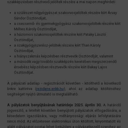
szakképzésben résztvevő jelöltek részére a mai napon meghirdeti
a szülészet-nőgyógyászat szakorvosjelöltek részére kiírt Árvay
Sándor Ösztöndíjat,
a csecsemő- és gyermekgyógyász szakorvosjelöltek részére kiírt
Méhes Károly Ösztöndíjat,
a háziorvos szakorvosjelöltek részére kiírt Pataky László
Ösztöndíjat,
a szakgyógyszerész-jelöltek részére kiírt Than Károly
Ösztöndíjat,
a hiányszakmás képzésben résztvevők Ösztöndíját, valamint
a második vagy további szakképzés keretében megszerzendő
érsebész képzésben résztvevők részére kiírt Bakay Lajos
Ösztöndíjat.
A pályázati adatlap - regisztrációt követően - kitölthető a következő
linkre kattintva (
rezidens.enkk.hu
), ahol az adatlap kitöltéséhez
segítséget nyújtó útmutató is megtalálható.
A pályázatok benyújtásának határideje 2025. április 30.
A határidő
jogvesztő, a leteltét követően benyújtott pályázatok elfogadására, a
késedelem igazolására, vagy méltányossági eljárás lefolytatására
nincs mód. Az előzetesen elektronikus úton kitöltött, kinyomtatott és
aláírt pályázatot postai lehet beküldeni a pályázatkezelő szervhez az