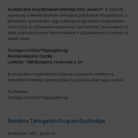
A pályázatok benyújtásának határideje 2022. január 31.
A határidő
jogvesztő, a leteltét követően benyújtott pályázatok elfogadására, a
késedelem igazolására, vagy méltányossági eljárás lefolytatására
nincs mód. Az előzetesen elektronikus úton kitöltött, kinyomtatott és
aláírt pályázatot postai lehet beküldeni a pályázatkezelő szervhez az
alábbi címre:
Országos Kórházi Főigazgatóság
Rezidensképzési Osztály
Levélcím: 1085 Budapest, Horánszky u. 24.
A postai úton megküldendő pályázati adatlapok esetében a
benyújtás határideje szempontjából a postára adás napja számít.
Tisztelettel:
Országos Kórházi Főigazgatóság
Rezidens Támogatási Program Ösztöndíjai
Módosítás: 2021. április 13