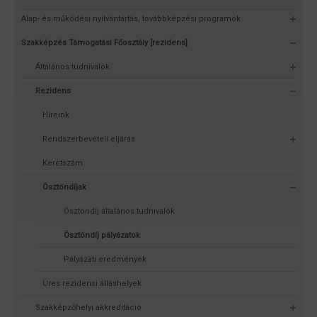
Alap- és működési nyilvántartás, továbbképzési programok
Szakképzés Támogatási Főosztály [rezidens]
Általános tudnivalók
Rezidens
Híreink
Rendszerbevételi eljárás
Keretszám
Ösztöndíjak
Ösztöndíj általános tudnivalók
Ösztöndíj pályázatok
Pályázati eredmények
Üres rezidensi álláshelyek
Szakképzőhelyi akkreditáció