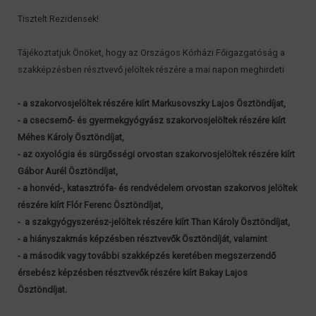
Tisztelt Rezidensek!
Tájékoztatjuk Önöket, hogy az Országos Kórházi Főigazgatóság a
szakképzésben résztvevő jelöltek részére a mai napon meghirdeti
- a szakorvosjelöltek részére kiírt Markusovszky Lajos Ösztöndíjat,
- a csecsemő- és gyermekgyógyász szakorvosjelöltek részére kiírt
Méhes Károly Ösztöndíjat,
- az oxyológia és sürgősségi orvostan szakorvosjelöltek részére kiírt
Gábor Aurél Ösztöndíjat,
- a honvéd-, katasztrófa- és rendvédelem orvostan szakorvos jelöltek
részére kiírt Flór Ferenc Ösztöndíjat,
- a szakgyógyszerész-jelöltek részére kiírt Than Károly Ösztöndíjat,
- a hiányszakmás képzésben résztvevők Ösztöndíját, valamint
- a második vagy további szakképzés keretében megszerzendő
érsebész képzésben résztvevők részére kiírt Bakay Lajos
Ösztöndíjat.