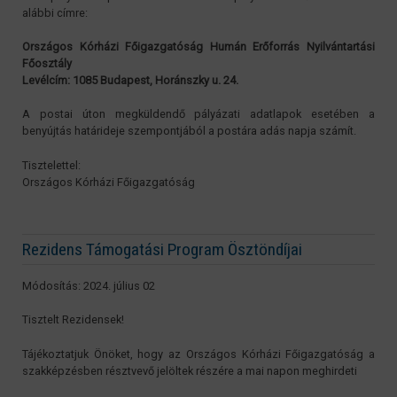
alábbi címre:
Országos Kórházi Főigazgatóság Humán Erőforrás Nyilvántartási
Főosztály
Levélcím: 1085 Budapest, Horánszky u. 24.
A postai úton megküldendő pályázati adatlapok esetében a
benyújtás határideje szempontjából a postára adás napja számít.
Tisztelettel:
Országos Kórházi Főigazgatóság
Rezidens Támogatási Program Ösztöndíjai
Módosítás: 2024. július 02
Tisztelt Rezidensek!
Tájékoztatjuk Önöket, hogy az Országos Kórházi Főigazgatóság a
szakképzésben résztvevő jelöltek részére a mai napon meghirdeti