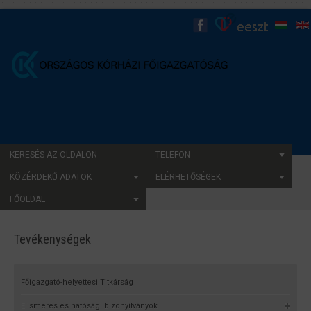
KERESÉS AZ OLDALON
TELEFON
KÖZÉRDEKŰ ADATOK
ELÉRHETŐSÉGEK
FŐOLDAL
Tevékenységek
Főigazgató-helyettesi Titkárság
Elismerés és hatósági bizonyítványok