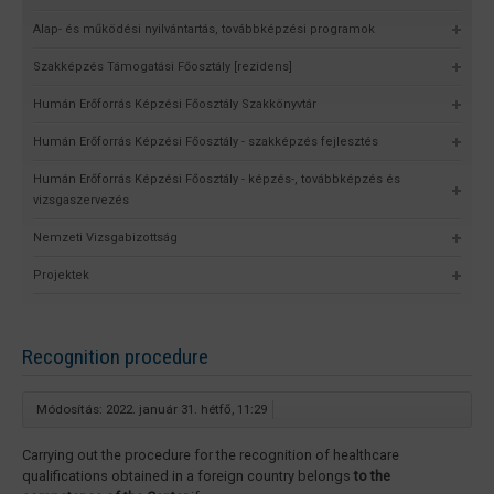
Alap- és működési nyilvántartás, továbbképzési programok
Szakképzés Támogatási Főosztály [rezidens]
Humán Erőforrás Képzési Főosztály Szakkönyvtár
Humán Erőforrás Képzési Főosztály - szakképzés fejlesztés
Humán Erőforrás Képzési Főosztály - képzés-, továbbképzés és
vizsgaszervezés
Nemzeti Vizsgabizottság
Projektek
Recognition procedure
Módosítás: 2022. január 31. hétfő, 11:29
Carrying out the procedure for the recognition of healthcare
qualifications obtained in a foreign country belongs
to the