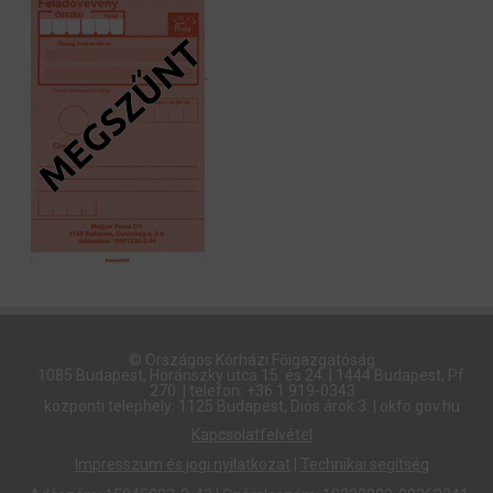
© Országos Kórházi Főigazgatóság​
1085 Budapest, Horánszky utca 15. és 24. | 1444 Budapest, Pf.
270. | telefon: +36 1 919-0343
központi telephely: 1125 Budapest, Diós árok 3. | okfo.gov.hu
Kapcsolatfelvétel
Impresszum és jogi nyilatkozat
|
Technikai segítség