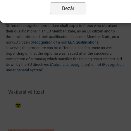
the light of the opinion of an expert.
Bezár
Which procedure applies to you?
Different recognition procedure shall apply to those who obtained
their qualifications in an EU Member State, as an EU citizen and to
those who obtained their qualifications in a non-Member State, as a
non-EU citizen (
Recognition of a non EEA qualification
).
However, the procedure can be different in the first case as well,
depending on that the diploma was issued after the successful
completion of a training which satisfies the training requirements laid
down by the EU directives (
Automatic recognition
) or not (
Recognition
under general system
)
Vakbarát változat