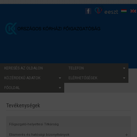
KERESÉS AZ OLDALON
TELEFON
KÖZÉRDEKŰ ADATOK
ELÉRHETŐSÉGEK
FŐOLDAL
Tevékenységek
Főigazgató-helyettesi Titkárság
Elismerés és hatósági bizonyítványok