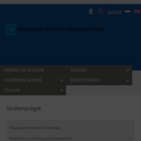
KERESÉS AZ OLDALON
TELEFON
KÖZÉRDEKŰ ADATOK
ELÉRHETŐSÉGEK
FŐOLDAL
Tevékenységek
Főigazgató-helyettesi Titkárság
Elismerés és hatósági bizonyítványok