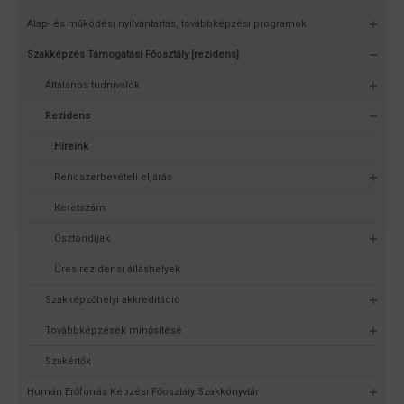
Alap- és működési nyilvántartás, továbbképzési programok
Szakképzés Támogatási Főosztály [rezidens]
Általános tudnivalók
Rezidens
Híreink
Rendszerbevételi eljárás
Keretszám
Ösztöndíjak
Üres rezidensi álláshelyek
Szakképzőhelyi akkreditáció
Továbbképzések minősítése
Szakértők
Humán Erőforrás Képzési Főosztály Szakkönyvtár