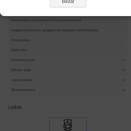
Intézményünkről
Bezár
Alap- és Működési Kereső
Elektronikus nyilvántartási formanyomtatvány
Hagyományos kínai gyógyászati engedély nyilvántartása
Önvalidálás
Statisztika
Nyomtatványok
Eljárási díjak
Jogszabályok
Álláspályázatok
Linkek