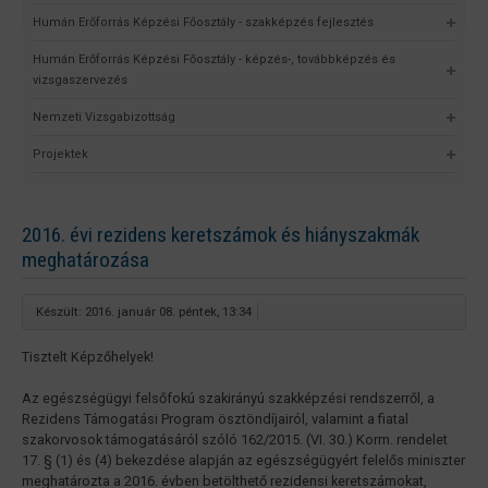
Humán Erőforrás Képzési Főosztály - szakképzés fejlesztés
Humán Erőforrás Képzési Főosztály - képzés-, továbbképzés és
vizsgaszervezés
Nemzeti Vizsgabizottság
Projektek
2016. évi rezidens keretszámok és hiányszakmák
meghatározása
Készült: 2016. január 08. péntek, 13:34
Tisztelt Képzőhelyek!
Az egészségügyi felsőfokú szakirányú szakképzési rendszerről, a
Rezidens Támogatási Program ösztöndíjairól, valamint a fiatal
szakorvosok támogatásáról szóló 162/2015. (VI. 30.) Korm. rendelet
17. § (1) és (4) bekezdése alapján az egészségügyért felelős miniszter
meghatározta a 2016. évben betölthető rezidensi keretszámokat,