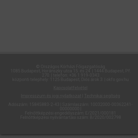
© Országos Kórházi Főigazgatóság​
1085 Budapest, Horánszky utca 15. és 24. | 1444 Budapest, Pf.
270. | telefon: +36 1 919-0343
központi telephely: 1125 Budapest, Diós árok 3. | okfo.gov.hu
Kapcsolatfelvétel
Impresszum és jogi nyilatkozat
|
Technikai segítség
Adószám: 15845883-2-43 | Számlaszám: 10032000-00362241-
00000000 |
Felnőttképzési engedélyszám: E/2021/000181
Felnőttképzési nyilvántartási szám: B/2020/002798