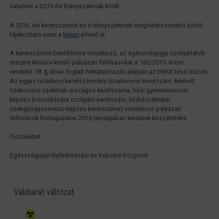
valamint a 2016 évi hiányszakmák körét.
A 2016. évi keretszámok és a hiányszakmák meghatározásáról szóló
tájékoztató ezen a
linken
érhető el.
A keretszámok betöltésére vonatkozó, az egészségügyi szolgáltatók
részére kiírásra kerülő pályázati felhívásokat a 162/2015. Korm.
rendelet 18. §-ában foglalt felhatalmazás alapján az ENKK teszi közzé.
Az egyes rezidensi keretszámokra (szakorvosi keretszám, kiemelt
szakorvosi szakmák országos keretszáma, házi gyermekorvosi
képzés biztosítására szolgáló keretszám, kórházi-klinikai
szakgyógyszerészi képzés keretszáma) vonatkozó pályázati
felhívások honlapunkon 2016 januárjában kerülnek közzétételre.
Tisztelettel:
Egészségügyi Nyilvántartási és Képzési Központ
Vakbarát változat