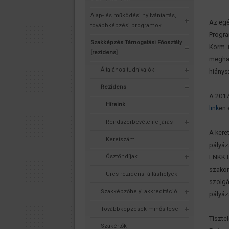
Alap- és működési nyilvántartás,
Az egé
továbbképzési programok
Progra
Szakképzés Támogatási Főosztály
Korm. 
[rezidens]
meghat
Általános tudnivalók
hiánys
Rezidens
A 2017
Híreink
link
en 
Rendszerbevételi eljárás
A kere
Keretszám
pályáz
Ösztöndíjak
ENKK t
szakor
Üres rezidensi álláshelyek
szolgá
Szakképzőhelyi akkreditáció
pályáz
Továbbképzések minősítése
Tisztel
Szakértők