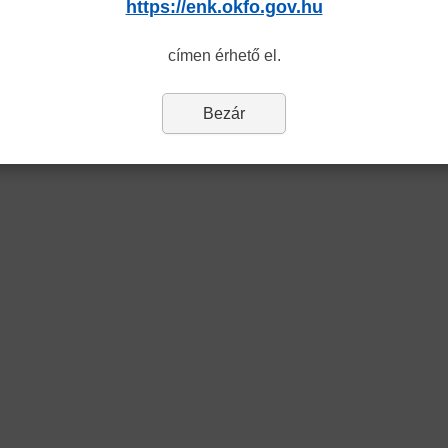
https://enk.okfo.gov.hu
címen érhető el.
Bezár