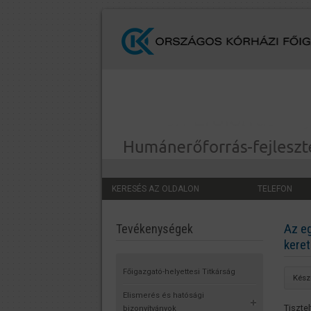
KERESÉS AZ OLDALON
TELEFON
Az e
Tevékenységek
kere
Főigazgató-helyettesi Titkárság
Készü
Elismerés és hatósági
Tiszte
bizonyítványok