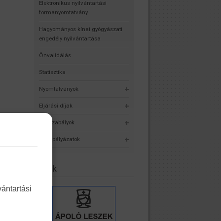
Elektronikus nyilvántartási
formanyomtatvány
Hagyományos kínai gyógyászati
engedély nyilvántartása
Önvalidálás
Statisztika
Nyomtatványok
Eljárási díjak
Jogszabályok
Álláspályázatok
Linkek
ántartási