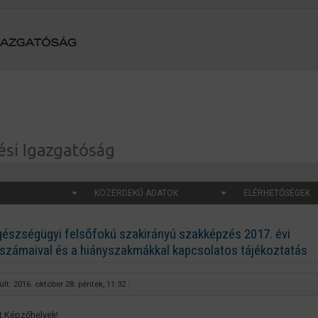
KÖZÉRDEKŰ ADATOK
ELÉRHETŐSÉGEK
gészségügyi felsőfokú szakirányú szakképzés 2017. évi
tszámaival és a hiányszakmákkal kapcsolatos tájékoztatás
lt: 2016. október 28. péntek, 11:32
lt Képzőhelyek!