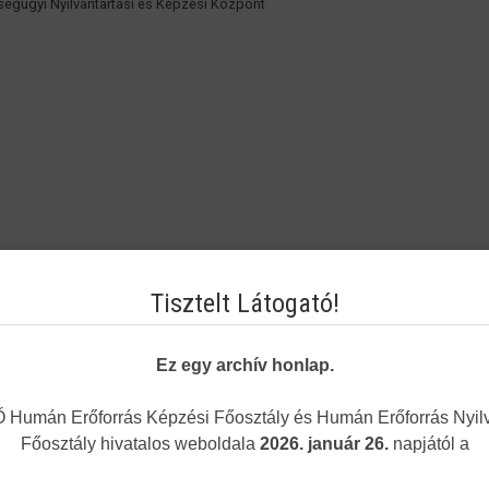
égügyi Nyilvántartási és Képzési Központ
Tisztelt Látogató!
Ez egy archív honlap.
Humán Erőforrás Képzési Főosztály és Humán Erőforrás Nyilv
Főosztály hivatalos weboldala
2026. január 26.
napjától a