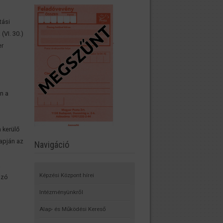
tási
(VI. 30.)
er
n a
 kerülő
lapján az
Navigáció
a
Képzési Központ hírei
ozó
Intézményünkről
Alap- és Működési Kereső