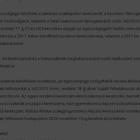
szségügyi felsőfokú szakirányú szakképzési rendszerről, a Rezidens Támoga
m ösztöndíjairól, valamint a fiatal szakorvosok támogatásáról szóló 162/2015. 
rendelet 17. § (1) és (4) bekezdése alapján az egészségügyért felelős miniszt
ározta a 2017. évben betölthető rezidensi keretszámokat, valamint a 2017 évi
zakmák körét.
. évi keretszámok és a hiányszakmák meghatározásáról szóló tájékoztató eze
érhető el.
tszámok betöltésére vonatkozó, az egészségügyi szolgáltatók részére kiírásra
ati felhívásokat a 162/2015. Korm. rendelet 18. §-ában foglalt felhatalmazás a
eszi közzé. Az egyes rezidensi keretszámokra (szakorvosi keretszám, kiemelt
vosi szakmák országos keretszáma, házi gyermekorvosi képzés biztosításár
ló keretszám, kórházi-klinikai szakgyógyszerészi képzés keretszáma) vonatk
ati felhívások honlapunkon 2016. november 15-ig kerülnek közzétételre.
ettel: