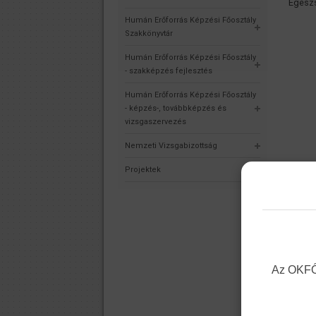
Egészs
Humán Erőforrás Képzési Főosztály
Szakkönyvtár
Humán Erőforrás Képzési Főosztály
- szakképzés fejlesztés
Humán Erőforrás Képzési Főosztály
- képzés-, továbbképzés és
vizsgaszervezés
Nemzeti Vizsgabizottság
Projektek
Az OKFŐ 