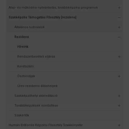
Alap- és működési nyilvántartás, továbbképzési programok
Szakképzés Támogatási Főosztály [rezidens]
Általános tudnivalók
Rezidens
Híreink
Rendszerbevételi eljárás
Keretszám
Ösztöndíjak
Üres rezidensi álláshelyek
Szakképzőhelyi akkreditáció
Továbbképzések minősítése
Szakértők
Humán Erőforrás Képzési Főosztály Szakkönyvtár