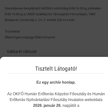
Személyesen benyújtható hétfőtől csütörtökig 8.00-16.30-ig, pénteken
8.00-14.00-ig az ÁEEK Szakképzés Támogatási Főosztályán, 1085
Budapest, Horánszky u. 24., II. emelet 202-es iroda.
Tisztelettel:
Állami Egészségügyi Ellátó Központ
Vakbarát változat
Tisztelt Látogató!
Ez egy archív honlap.
Az OKFŐ Humán Erőforrás Képzési Főosztály és Humán
Erőforrás Nyilvántartási Főosztály hivatalos weboldala
2026. január 26.
napjától a