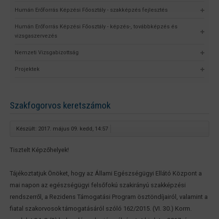
Humán Erőforrás Képzési Főosztály - szakképzés fejlesztés
Humán Erőforrás Képzési Főosztály - képzés-, továbbképzés és
vizsgaszervezés
Nemzeti Vizsgabizottság
Projektek
Szakfogorvos keretszámok
Készült: 2017. május 09. kedd, 14:57
Tisztelt Képzőhelyek!
Tájékoztatjuk Önöket, hogy az Állami Egészségügyi Ellátó Központ a
mai napon az egészségügyi felsőfokú szakirányú szakképzési
rendszerről, a Rezidens Támogatási Program ösztöndíjairól, valamint a
fiatal szakorvosok támogatásáról szóló 162/2015. (VI. 30.) Korm.