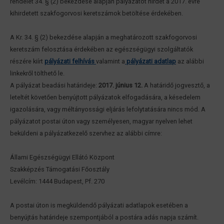
rendelet 34. § (2) bekezdése alapján pályázatot hirdet a 2017. évre
kihirdetett szakfogorvosi keretszámok betöltése érdekében.
A Kr. 34. § (2) bekezdése alapján a meghatározott szakfogorvosi
keretszám felosztása érdekében az egészségügyi szolgáltatók
részére kiírt
pályázati felhívás
valamint a
pályázati adatlap
az alábbi
linkekről tölthető le.
A pályázat beadási határideje:
2017. június 12.
A határidő jogvesztő, a
leteltét követően benyújtott pályázatok elfogadására, a késedelem
igazolására, vagy méltányossági eljárás lefolytatására nincs mód. A
pályázatot postai úton vagy személyesen, magyar nyelven lehet
beküldeni a pályázatkezelő szervhez az alábbi címre:
Állami Egészségügyi Ellátó Központ
Szakképzés Támogatási Főosztály
Levélcím: 1444 Budapest, Pf. 270
A postai úton is megküldendő pályázati adatlapok esetében a
benyújtás határideje szempontjából a postára adás napja számít.