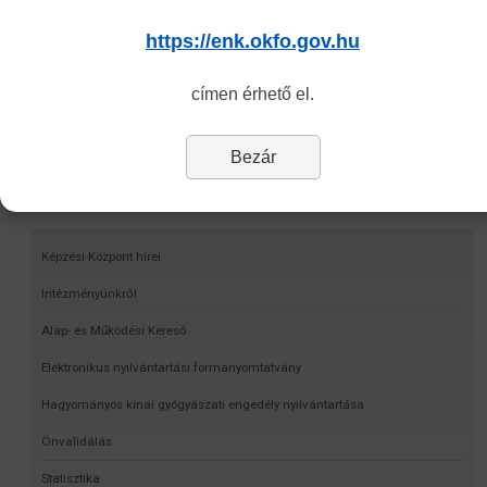
https://enk.okfo.gov.hu
címen érhető el.
Bezár
Navigáció
Képzési Központ hírei
Intézményünkről
Alap- és Működési Kereső
Elektronikus nyilvántartási formanyomtatvány
Hagyományos kínai gyógyászati engedély nyilvántartása
Önvalidálás
Statisztika