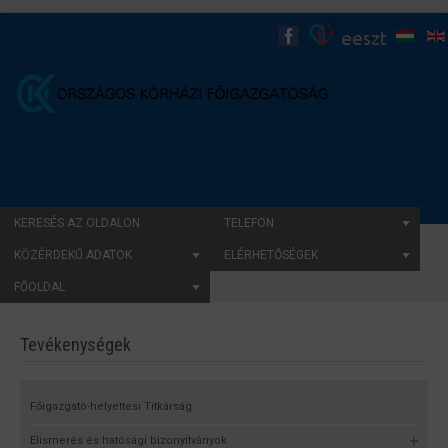
KERESÉS AZ OLDALON
TELEFON
KÖZÉRDEKŰ ADATOK
ELÉRHETŐSÉGEK
FŐOLDAL
Tevékenységek
Főigazgató-helyettesi Titkárság
Elismerés és hatósági bizonyítványok