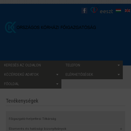
KERESÉS AZ OLDALON
TELEFON
KÖZÉRDEKŰ ADATOK
ELÉRHETŐSÉGEK
FŐOLDAL
Tevékenységek
Főigazgató-helyettesi Titkárság
Elismerés és hatósági bizonyítványok