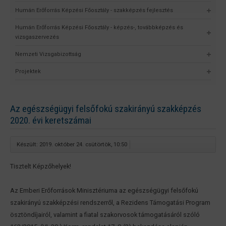
Humán Erőforrás Képzési Főosztály - szakképzés fejlesztés
Humán Erőforrás Képzési Főosztály - képzés-, továbbképzés és
vizsgaszervezés
Nemzeti Vizsgabizottság
Projektek
Az egészségügyi felsőfokú szakirányú szakképzés
2020. évi keretszámai
Készült: 2019. október 24. csütörtök, 10:50
Tisztelt Képzőhelyek!
Az Emberi Erőforrások Minisztériuma az egészségügyi felsőfokú
szakirányú szakképzési rendszerről, a Rezidens Támogatási Program
ösztöndíjairól, valamint a fiatal szakorvosok támogatásáról szóló