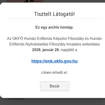
Tisztelt Látogató!
Ez egy archív honlap.
Az OKFŐ Humán Erőforrás Képzési Főosztály és Humán
Navigáció
Erőforrás Nyilvántartási Főosztály hivatalos weboldala
2026. január 26.
napjától a
Képzési Központ hírei
https://enk.okfo.gov.hu
Intézményünkről
címen érhető el.
Alap- és Működési Kereső
Elektronikus nyilvántartási formanyomtatvány
Bezár
Hagyományos kínai gyógyászati engedély nyilvántartása
Önvalidálás