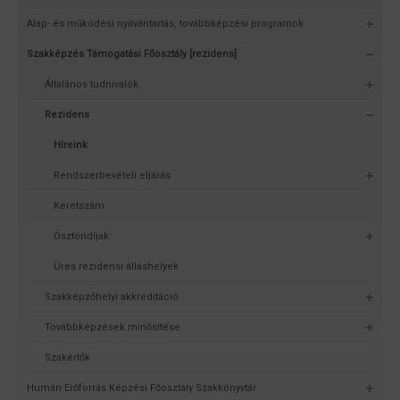
Alap- és működési nyilvántartás, továbbképzési programok
Szakképzés Támogatási Főosztály [rezidens]
Általános tudnivalók
Rezidens
Híreink
Rendszerbevételi eljárás
Keretszám
Ösztöndíjak
Üres rezidensi álláshelyek
Szakképzőhelyi akkreditáció
Továbbképzések minősítése
Szakértők
Humán Erőforrás Képzési Főosztály Szakkönyvtár