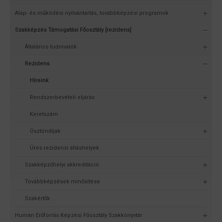
Alap- és működési nyilvántartás, továbbképzési programok
Szakképzés Támogatási Főosztály [rezidens]
Általános tudnivalók
Rezidens
Híreink
Rendszerbevételi eljárás
Keretszám
Ösztöndíjak
Üres rezidensi álláshelyek
Szakképzőhelyi akkreditáció
Továbbképzések minősítése
Szakértők
Humán Erőforrás Képzési Főosztály Szakkönyvtár