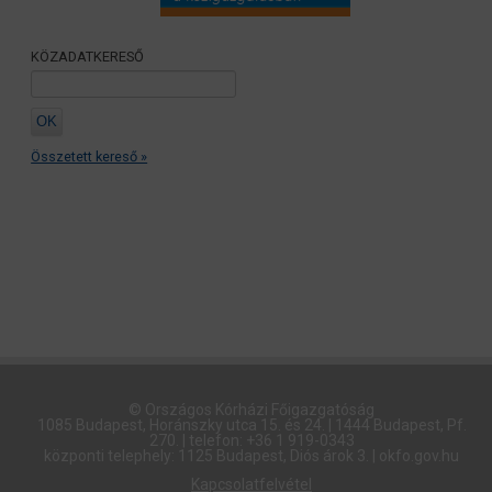
KÖZADATKERESŐ
Összetett kereső »
© Országos Kórházi Főigazgatóság​
1085 Budapest, Horánszky utca 15. és 24. | 1444 Budapest, Pf.
270. | telefon: +36 1 919-0343
központi telephely: 1125 Budapest, Diós árok 3. | okfo.gov.hu
Kapcsolatfelvétel