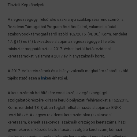
Tisztelt Képzőhelyek!
Az egészségügyi felsőfokú szakirányú szakképzési rendszerről, a
Rezidens Támogatási Program ösztöndíjairól, valamint a fiatal
szakorvosok támogatásáról szóló 162/2015. (VI. 30.) Korm. rendelet
17. § (1) és (4) bekezdése alapján az egészségügyért felelős
miniszter meghatározta a 2017. évben betölthető rezidensi
keretszámokat, valamint a 2017 évi hiányszakmák körét.
A 2017. évi keretszámok és a hiányszakmák meghatározásáról szóló
tájékoztató ezen a
link
en érhető el.
A keretszámok betöltésére vonatkozó, az egészségügyi
szolgáltatók részére kiírásra kerülő pályázati felhívásokat a 162/2015.
Korm. rendelet 18. §-ában foglalt felhatalmazás alapján az ENKK
teszi közzé. Az egyes rezidensi keretszámokra (szakorvosi
keretszám, kiemelt szakorvosi szakmák országos keretszáma, házi
gyermekorvosi képzés biztosítására szolgáló keretszám, kórházi-
klinikai szakgyógyszerészi képzés keretszáma) vonatkozó pályázati