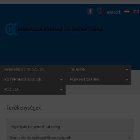
KERESÉS AZ OLDALON
TELEFON
KÖZÉRDEKŰ ADATOK
ELÉRHETŐSÉGEK
FŐOLDAL
Tevékenységek
Főigazgató-helyettesi Titkárság
Elismerés és hatósági bizonyítványok