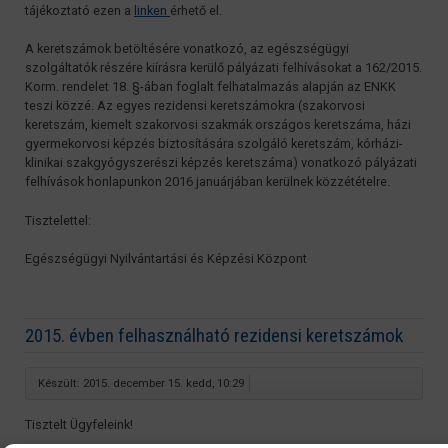
tájékoztató ezen a
linken
érhető el.
A keretszámok betöltésére vonatkozó, az egészségügyi
szolgáltatók részére kiírásra kerülő pályázati felhívásokat a 162/2015.
Korm. rendelet 18. §-ában foglalt felhatalmazás alapján az ENKK
teszi közzé. Az egyes rezidensi keretszámokra (szakorvosi
keretszám, kiemelt szakorvosi szakmák országos keretszáma, házi
gyermekorvosi képzés biztosítására szolgáló keretszám, kórházi-
klinikai szakgyógyszerészi képzés keretszáma) vonatkozó pályázati
felhívások honlapunkon 2016 januárjában kerülnek közzétételre.
Tisztelettel:
Egészségügyi Nyilvántartási és Képzési Központ
2015. évben felhasználható rezidensi keretszámok
Készült: 2015. december 15. kedd, 10:29
Tisztelt Ügyfeleink!