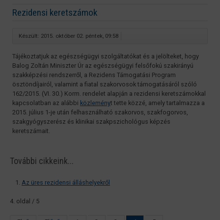
Rezidensi keretszámok
Készült: 2015. október 02. péntek, 09:58
Tájékoztatjuk az egészségügyi szolgáltatókat és a jelölteket, hogy
Balog Zoltán Miniszter Úr az egészségügyi felsőfokú szakirányú
szakképzési rendszerről, a Rezidens Támogatási Program
ösztöndíjairól, valamint a fiatal szakorvosok támogatásáról szóló
162/2015. (VI. 30.) Korm. rendelet alapján a rezidensi keretszámokkal
kapcsolatban az alábbi
közlemény
t tette közzé, amely tartalmazza a
2015. július 1-je után felhasználható szakorvos, szakfogorvos,
szakgyógyszerész és klinikai szakpszichológus képzés
keretszámait.
További cikkeink...
Az üres rezidensi álláshelyekről
4. oldal / 5