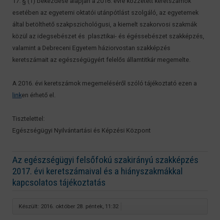
17. § (1) bekezdése alapján a 2016. évre közzétett keretszámok
esetében az egyetemi oktatói utánpótlást szolgáló, az egyetemek
által betölthető szakpszichológusi, a kiemelt szakorvosi szakmák
közül az idegsebészet és plasztikai- és égéssebészet szakképzés,
valamint a Debreceni Egyetem háziorvostan szakképzés
keretszámait az egészségügyért felelős államtitkár megemelte.
A 2016. évi keretszámok megemeléséről szóló tájékoztató ezen a
link
en érhető el.
Tisztelettel:
Egészségügyi Nyilvántartási és Képzési Központ
Az egészségügyi felsőfokú szakirányú szakképzés
2017. évi keretszámaival és a hiányszakmákkal
kapcsolatos tájékoztatás
Készült: 2016. október 28. péntek, 11:32