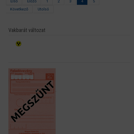
Első
Előző
1
2
3
4
5
Következő
Utolsó
Vakbarát változat