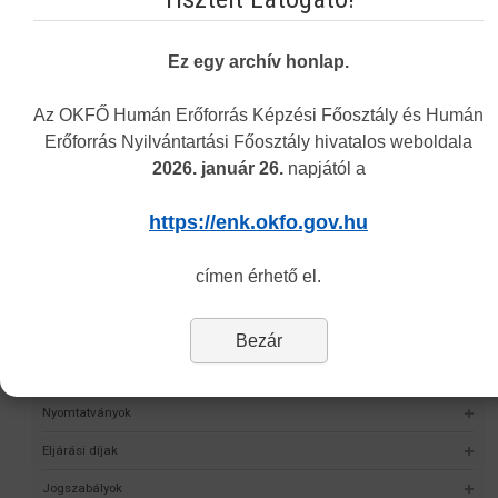
Ez egy archív honlap.
Navigáció
Az OKFŐ Humán Erőforrás Képzési Főosztály és Humán
Erőforrás Nyilvántartási Főosztály hivatalos weboldala
Képzési Központ hírei
2026. január 26.
napjától a
Intézményünkről
https://enk.okfo.gov.hu
Alap- és Működési Kereső
Elektronikus nyilvántartási formanyomtatvány
címen érhető el.
Hagyományos kínai gyógyászati engedély nyilvántartása
Önvalidálás
Bezár
Statisztika
Nyomtatványok
Eljárási díjak
Jogszabályok