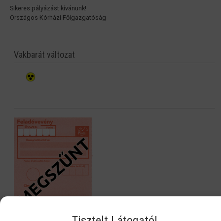
Sikeres pályázást kívánunk!
Országos Kórházi Főigazgatóság
Vakbarát változat
Tisztelt Látogató!