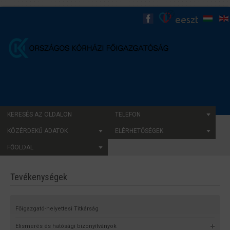
KERESÉS AZ OLDALON
TELEFON
KÖZÉRDEKŰ ADATOK
ELÉRHETŐSÉGEK
FŐOLDAL
Tevékenységek
Főigazgató-helyettesi Titkárság
Elismerés és hatósági bizonyítványok