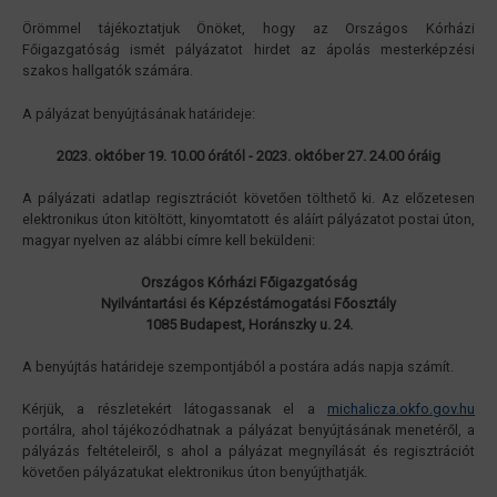
Örömmel tájékoztatjuk Önöket, hogy az Országos Kórházi
Főigazgatóság ismét pályázatot hirdet az ápolás mesterképzési
szakos hallgatók számára.
A pályázat benyújtásának határideje:
2023. október 19. 10.00 órától - 2023. október 27. 24.00 óráig
A pályázati adatlap regisztrációt követően tölthető ki. Az előzetesen
elektronikus úton kitöltött, kinyomtatott és aláírt pályázatot postai úton,
magyar nyelven az alábbi címre kell beküldeni:
Országos Kórházi Főigazgatóság
Nyilvántartási és Képzéstámogatási Főosztály
1085 Budapest, Horánszky u. 24.
A benyújtás határideje szempontjából a postára adás napja számít.
Kérjük, a részletekért látogassanak el a
michalicza.okfo.gov.hu
portálra, ahol tájékozódhatnak a pályázat benyújtásának menetéről, a
pályázás feltételeiről, s ahol a pályázat megnyílását és regisztrációt
követően pályázatukat elektronikus úton benyújthatják.