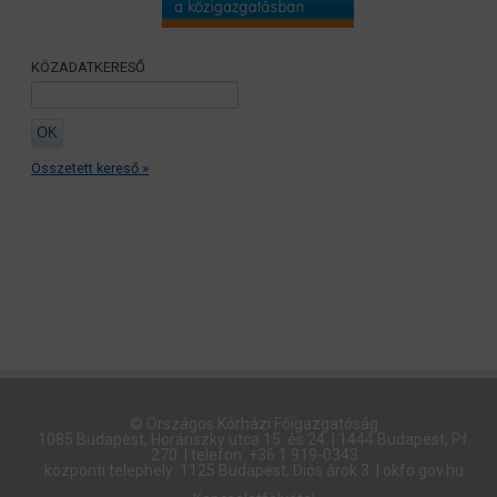
KÖZADATKERESŐ
Összetett kereső »
© Országos Kórházi Főigazgatóság​
1085 Budapest, Horánszky utca 15. és 24. | 1444 Budapest, Pf.
270. | telefon: +36 1 919-0343
központi telephely: 1125 Budapest, Diós árok 3. | okfo.gov.hu