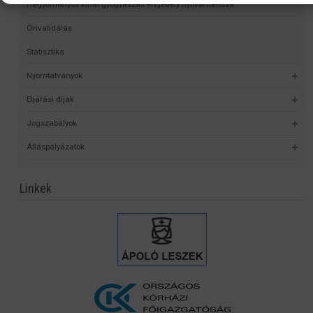
Hagyományos kínai gyógyászati engedély nyilvántartása
Önvalidálás
Statisztika
Nyomtatványok
Eljárási díjak
Jogszabályok
Álláspályázatok
Linkek