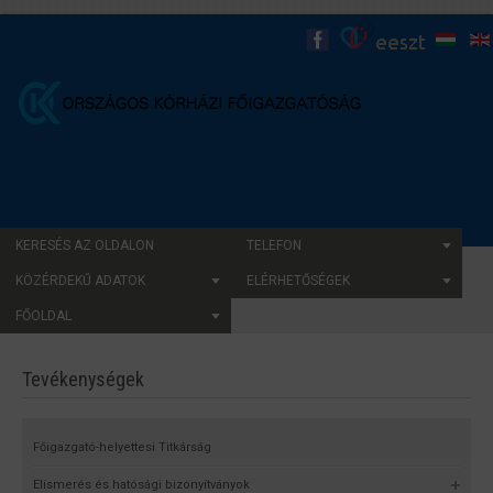
KERESÉS AZ OLDALON
TELEFON
KÖZÉRDEKŰ ADATOK
ELÉRHETŐSÉGEK
FŐOLDAL
Tevékenységek
Főigazgató-helyettesi Titkárság
Elismerés és hatósági bizonyítványok