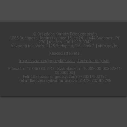
© Országos Kórházi Főigazgatóság​
1085 Budapest, Horánszky utca 15. és 24. | 1444 Budapest, Pf.
270. | telefon: +36 1 919-0343
központi telephely: 1125 Budapest, Diós árok 3. | okfo.gov.hu
Kapcsolatfelvétel
Impresszum és jogi nyilatkozat
|
Technikai segítség
Adószám: 15845883-2-43 | Számlaszám: 10032000-00362241-
00000000 |
Felnőttképzési engedélyszám: E/2021/000181
Felnőttképzési nyilvántartási szám: B/2020/002798