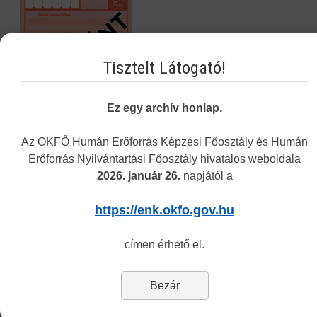
Tisztelt Látogató!
Ez egy archív honlap.
Az OKFŐ Humán Erőforrás Képzési Főosztály és Humán
Erőforrás Nyilvántartási Főosztály hivatalos weboldala
2026. január 26.
napjától a
Navigáció
https://enk.okfo.gov.hu
Képzési Központ hírei
címen érhető el.
Intézményünkről
Alap- és Működési Kereső
Bezár
Elektronikus nyilvántartási formanyomtatvány