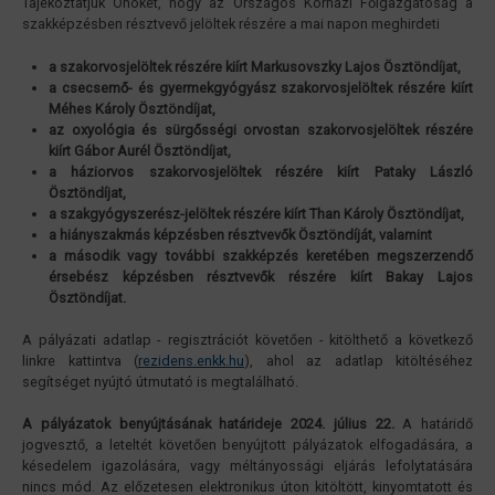
Tájékoztatjuk Önöket, hogy az Országos Kórházi Főigazgatóság a
szakképzésben résztvevő jelöltek részére a mai napon meghirdeti
a szakorvosjelöltek részére kiírt Markusovszky Lajos Ösztöndíjat,
a csecsemő- és gyermekgyógyász szakorvosjelöltek részére kiírt
Méhes Károly Ösztöndíjat,
az oxyológia és sürgősségi orvostan szakorvosjelöltek részére
kiírt Gábor Aurél Ösztöndíjat,
a háziorvos szakorvosjelöltek részére kiírt Pataky László
Ösztöndíjat,
a szakgyógyszerész-jelöltek részére kiírt Than Károly Ösztöndíjat,
a hiányszakmás képzésben résztvevők Ösztöndíját, valamint
a második vagy további szakképzés keretében megszerzendő
érsebész képzésben résztvevők részére kiírt Bakay Lajos
Ösztöndíjat.
A pályázati adatlap - regisztrációt követően - kitölthető a következő
linkre kattintva (
rezidens.enkk.hu
), ahol az adatlap kitöltéséhez
segítséget nyújtó útmutató is megtalálható.
A pályázatok benyújtásának határideje 2024. július 22.
A határidő
jogvesztő, a leteltét követően benyújtott pályázatok elfogadására, a
késedelem igazolására, vagy méltányossági eljárás lefolytatására
nincs mód. Az előzetesen elektronikus úton kitöltött, kinyomtatott és