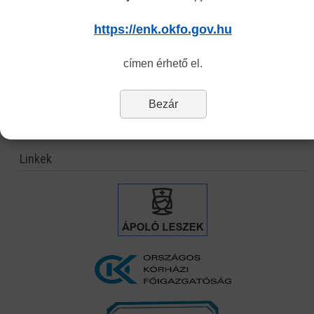
Statisztika
https://enk.okfo.gov.hu
Nyomtatványok
címen érhető el.
Eljárási díjak
Jogszabályok
Bezár
Álláspályázatok
Linkek