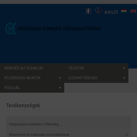
KERESÉS AZ OLDALON
TELEFON
KÖZÉRDEKŰ ADATOK
ELÉRHETŐSÉGEK
FŐOLDAL
Tevékenységek
Főigazgató-helyettesi Titkárság
Elismerés és hatósági bizonyítványok