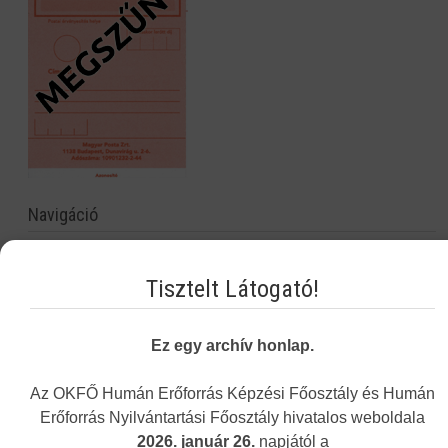
Navigáció
Képzési Központ hírei
Tisztelt Látogató!
Intézményünkről
Alap- és Működési Kereső
Ez egy archív honlap.
Elektronikus nyilvántartási formanyomtatvány
Az OKFŐ Humán Erőforrás Képzési Főosztály és Humán
Hagyományos kínai gyógyászati engedély nyilvántartása
Erőforrás Nyilvántartási Főosztály hivatalos weboldala
2026. január 26.
napjától a
Önvalidálás