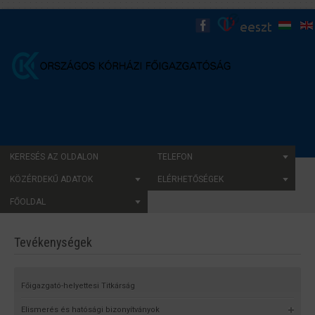
KERESÉS AZ OLDALON
TELEFON
KÖZÉRDEKŰ ADATOK
ELÉRHETŐSÉGEK
FŐOLDAL
Tevékenységek
Főigazgató-helyettesi Titkárság
Elismerés és hatósági bizonyítványok