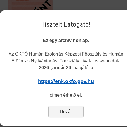
Tisztelt Látogató!
Ez egy archív honlap.
Az OKFŐ Humán Erőforrás Képzési Főosztály és Humán
Erőforrás Nyilvántartási Főosztály hivatalos weboldala
Navigáció
2026. január 26.
napjától a
https://enk.okfo.gov.hu
Képzési Központ hírei
Intézményünkről
címen érhető el.
Alap- és Működési Kereső
Bezár
Elektronikus nyilvántartási formanyomtatvány
Hagyományos kínai gyógyászati engedély nyilvántartása