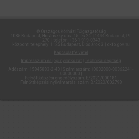
© Országos Kórházi Főigazgatóság​
1085 Budapest, Horánszky utca 15. és 24. | 1444 Budapest, Pf.
270. | telefon: +36 1 919-0343
központi telephely: 1125 Budapest, Diós árok 3. | okfo.gov.hu
Kapcsolatfelvétel
Impresszum és jogi nyilatkozat
|
Technikai segítség
Adószám: 15845883-2-43 | Számlaszám: 10032000-00362241-
00000000 |
Felnőttképzési engedélyszám: E/2021/000181
Felnőttképzési nyilvántartási szám: B/2020/002798