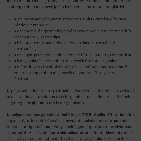
Tájékoztatjuk Önöket, hogy az Országos Kórházi Főigazgatóság a
szakképzésben résztvevő jelöltek részére a mai napon meghirdeti
a szülészet-nőgyógyászat szakorvosjelöltek részére kiírt Árvay
Sándor Ösztöndíjat,
a csecsemő- és gyermekgyógyász szakorvosjelöltek részére kiírt
Méhes Károly Ösztöndíjat,
a háziorvos szakorvosjelöltek részére kiírt Pataky László
Ösztöndíjat,
a szakgyógyszerész-jelöltek részére kiírt Than Károly Ösztöndíjat,
a hiányszakmás képzésben résztvevők Ösztöndíját, valamint
a második vagy további szakképzés keretében megszerzendő
érsebész képzésben résztvevők részére kiírt Bakay Lajos
Ösztöndíjat.
A pályázati adatlap - regisztrációt követően - kitölthető a következő
linkre kattintva (
rezidens.enkk.hu
), ahol az adatlap kitöltéséhez
segítséget nyújtó útmutató is megtalálható.
A pályázatok benyújtásának határideje 2025. április 30.
A határidő
jogvesztő, a leteltét követően benyújtott pályázatok elfogadására, a
késedelem igazolására, vagy méltányossági eljárás lefolytatására
nincs mód. Az előzetesen elektronikus úton kitöltött, kinyomtatott és
aláírt pályázatot postai lehet beküldeni a pályázatkezelő szervhez az