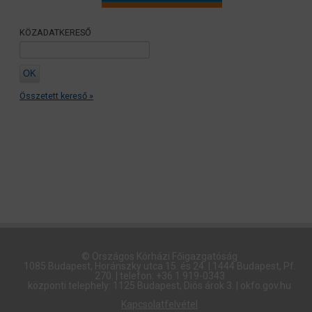
KÖZADATKERESŐ
Összetett kereső »
© Országos Kórházi Főigazgatóság​
1085 Budapest, Horánszky utca 15. és 24. | 1444 Budapest, Pf.
270. | telefon: +36 1 919-0343
központi telephely: 1125 Budapest, Diós árok 3. | okfo.gov.hu
Kapcsolatfelvétel