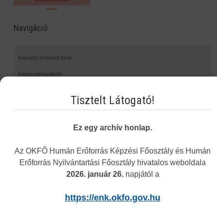
Navigáció
Képzési Központ hírei
Intézményünkről
Alap- és Működési Kereső
Tisztelt Látogató!
Elektronikus nyilvántartási formanyomtatvány
Hagyományos kínai gyógyászati engedély nyilvántartása
Ez egy archív honlap.
Önvalidálás
Az OKFŐ Humán Erőforrás Képzési Főosztály és Humán
Statisztika
Erőforrás Nyilvántartási Főosztály hivatalos weboldala
Nyomtatványok
2026. január 26.
napjától a
Eljárási díjak
https://enk.okfo.gov.hu
Jogszabályok