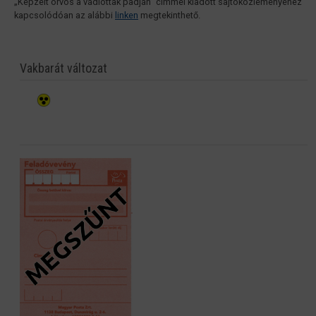
„Képzelt orvos a vádlottak padján” címmel kiadott sajtóközleményéhez
kapcsolódóan az alábbi
linken
megtekinthető.
Vakbarát változat