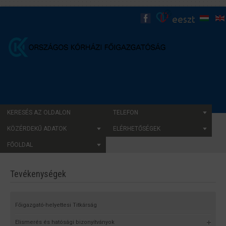
KERESÉS AZ OLDALON
TELEFON
KÖZÉRDEKŰ ADATOK
ELÉRHETŐSÉGEK
FŐOLDAL
Tevékenységek
Főigazgató-helyettesi Titkárság
Elismerés és hatósági bizonyítványok