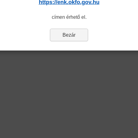
https://enk.okfo.gov.hu
címen érhető el.
Bezár