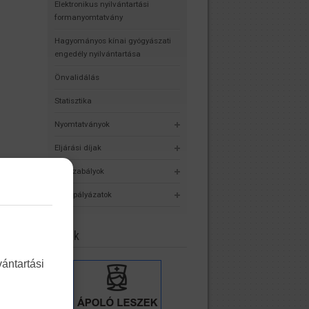
Elektronikus nyilvántartási
formanyomtatvány
Hagyományos kínai gyógyászati
engedély nyilvántartása
Önvalidálás
Statisztika
Nyomtatványok
Eljárási díjak
Jogszabályok
Álláspályázatok
Linkek
ántartási