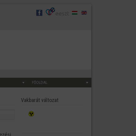
FŐOLDAL
Vakbarát változat
kezési