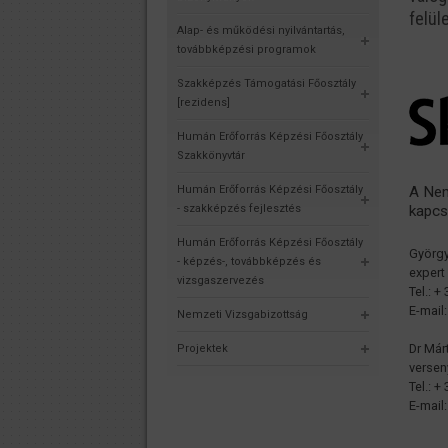
felül
Alap- és működési nyilvántartás,
továbbképzési programok
Szakképzés Támogatási Főosztály
[rezidens]
Humán Erőforrás Képzési Főosztály
Szakkönyvtár
Humán Erőforrás Képzési Főosztály
A Nem
- szakképzés fejlesztés
kapcs
Humán Erőforrás Képzési Főosztály
Györg
- képzés-, továbbképzés és
expert
vizsgaszervezés
Tel.: 
E-mail
Nemzeti Vizsgabizottság
Dr Már
Projektek
versen
Tel.: 
E-mail