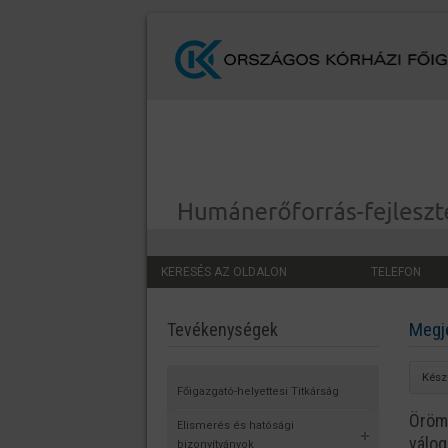
KERESÉS AZ OLDALON
TELEFON
Megje
Tevékenységek
Készü
Főigazgató-helyettesi Titkárság
Örömm
Elismerés és hatósági
válog
bizonyítványok