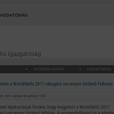
KÖZÉRDEKŰ ADATOK
ELÉRHETŐSÉGEK
lent a WorldSkills 2017 válogató versenyre történő felhívás
lt: 2015. október 30. péntek, 11:40
el tájékoztatjuk Önöket, hogy megjelent a WorldSkills 2017
ató versenyre történő felhívás. A versenyfelhívást és a jelent