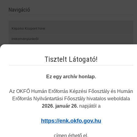
Navigáció
Képzési Központ hírei
Intézményünkről
Alap- és Működési Kereső
Tisztelt Látogató!
Elektronikus nyilvántartási formanyomtatvány
Hagyományos kínai gyógyászati engedély nyilvántartása
Ez egy archív honlap.
Önvalidálás
Az OKFŐ Humán Erőforrás Képzési Főosztály és Humán
Statisztika
Erőforrás Nyilvántartási Főosztály hivatalos weboldala
Nyomtatványok
2026. január 26.
napjától a
Eljárási díjak
https://enk.okfo.gov.hu
Jogszabályok
Álláspályázatok
címen érhető el.