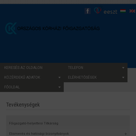
KERESÉS AZ OLDALON
TELEFON
KÖZÉRDEKŰ ADATOK
ELÉRHETŐSÉGEK
FŐOLDAL
Tevékenységek
Főigazgató-helyettesi Titkárság
Elismerés és hatósági bizonyítványok