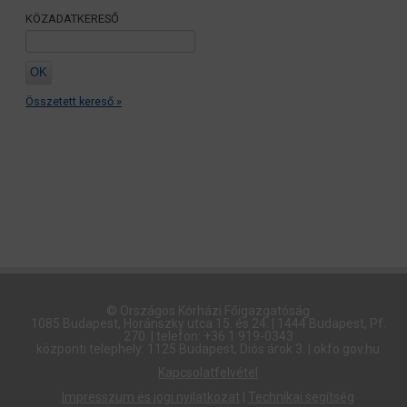
KÖZADATKERESŐ
Összetett kereső »
© Országos Kórházi Főigazgatóság​
1085 Budapest, Horánszky utca 15. és 24. | 1444 Budapest, Pf.
270. | telefon: +36 1 919-0343
központi telephely: 1125 Budapest, Diós árok 3. | okfo.gov.hu
Kapcsolatfelvétel
Impresszum és jogi nyilatkozat
|
Technikai segítség