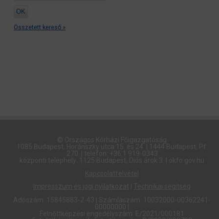
Összetett kereső »
© Országos Kórházi Főigazgatóság​
1085 Budapest, Horánszky utca 15. és 24. | 1444 Budapest, Pf.
270. | telefon: +36 1 919-0343
központi telephely: 1125 Budapest, Diós árok 3. | okfo.gov.hu
Kapcsolatfelvétel
Impresszum és jogi nyilatkozat
|
Technikai segítség
Adószám: 15845883-2-43 | Számlaszám: 10032000-00362241-
00000000 |
Felnőttképzési engedélyszám: E/2021/000181