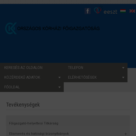
KERESÉS AZ OLDALON
TELEFON
KÖZÉRDEKŰ ADATOK
ELÉRHETŐSÉGEK
FŐOLDAL
Tevékenységek
Főigazgató-helyettesi Titkárság
Elismerés és hatósági bizonyítványok