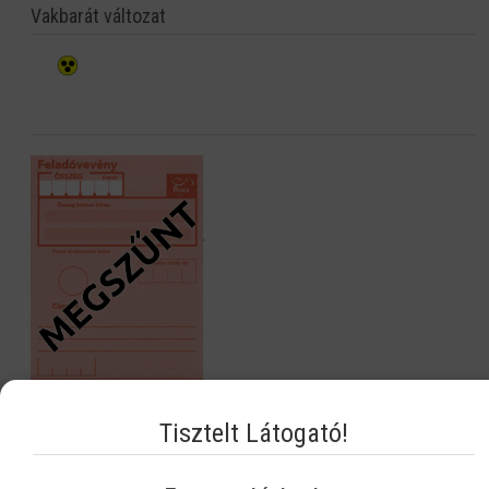
Vakbarát változat
Tisztelt Látogató!
Navigáció