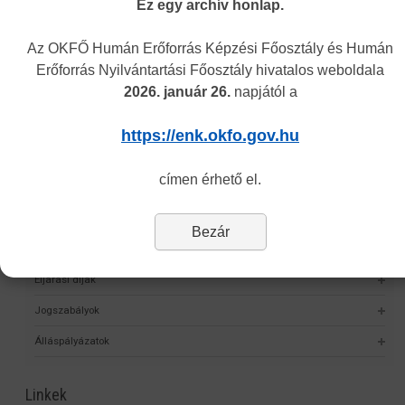
Ez egy archív honlap.
Képzési Központ hírei
Az OKFŐ Humán Erőforrás Képzési Főosztály és Humán
Intézményünkről
Erőforrás Nyilvántartási Főosztály hivatalos weboldala
2026. január 26.
napjától a
Alap- és Működési Kereső
Elektronikus nyilvántartási formanyomtatvány
https://enk.okfo.gov.hu
Hagyományos kínai gyógyászati engedély nyilvántartása
címen érhető el.
Önvalidálás
Statisztika
Bezár
Nyomtatványok
Eljárási díjak
Jogszabályok
Álláspályázatok
Linkek