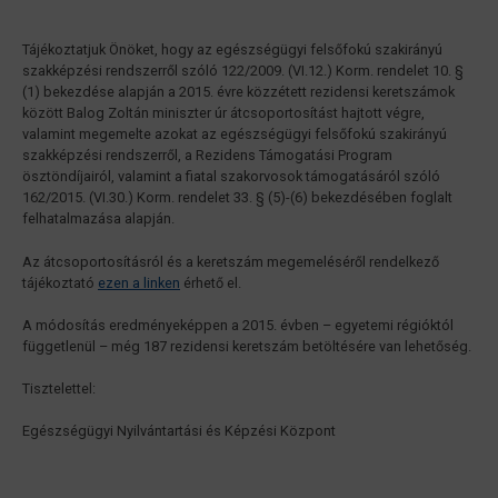
Tájékoztatjuk Önöket, hogy az egészségügyi felsőfokú szakirányú
szakképzési rendszerről szóló 122/2009. (VI.12.) Korm. rendelet 10. §
(1) bekezdése alapján a 2015. évre közzétett rezidensi keretszámok
között Balog Zoltán miniszter úr átcsoportosítást hajtott végre,
valamint megemelte azokat az egészségügyi felsőfokú szakirányú
szakképzési rendszerről, a Rezidens Támogatási Program
ösztöndíjairól, valamint a fiatal szakorvosok támogatásáról szóló
162/2015. (VI.30.) Korm. rendelet 33. § (5)-(6) bekezdésében foglalt
felhatalmazása alapján.
Az átcsoportosításról és a keretszám megemeléséről rendelkező
tájékoztató
ezen a linken
érhető el.
A módosítás eredményeképpen a 2015. évben – egyetemi régióktól
függetlenül – még 187 rezidensi keretszám betöltésére van lehetőség.
Tisztelettel:
Egészségügyi Nyilvántartási és Képzési Központ